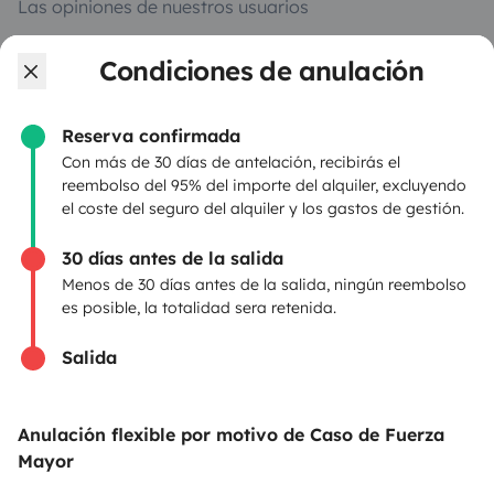
Las opiniones de nuestros usuarios
Ayuda viajero
Condiciones de anulación
Reserva confirmada
PROPIETARIOS
Con más de 30 días de antelación, recibirás el
reembolso del 95% del importe del alquiler, excluyendo
Anunciar un vehículo
el coste del seguro del alquiler y los gastos de gestión.
Contrato de alquiler
30 días antes de la salida
Seguros de alquiler
Menos de 30 días antes de la salida, ningún reembolso
es posible, la totalidad sera retenida.
Asistencias de alquiler
Salida
Ayuda propietario
Anulación flexible por motivo de Caso de Fuerza
Mayor