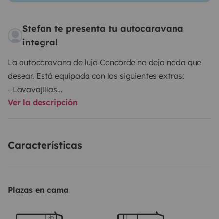
Stefan te presenta tu autocaravana
integral
La autocaravana de lujo Concorde no deja nada que
desear. Está equipada con los siguientes extras:
- Lavavajillas
Ver la descripción
- Aspiradora central
- Gato hidráulico
- Depósito de agua dulce de 350 litros
Características
- Depósito de aguas residuales de 200 litros
- Depósito de aguas negras de 150 litros
- TV en el dormitorio
- TV en el salón
Plazas en cama
- Sistema de satélite totalmente automático
- Enganche de remolque de 2500 kg