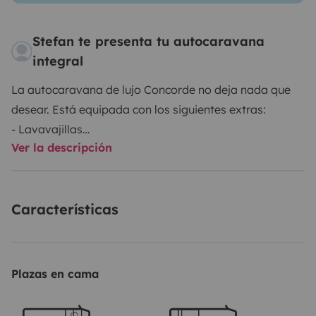
Stefan te presenta tu autocaravana
integral
La autocaravana de lujo Concorde no deja nada que
desear. Está equipada con los siguientes extras:
- Lavavajillas
Ver la descripción
- Aspiradora central
- Gato hidráulico
- Depósito de agua dulce de 350 litros
Características
- Depósito de aguas residuales de 200 litros
- Depósito de aguas negras de 150 litros
- TV en el dormitorio
- TV en el salón
Plazas en cama
- Sistema de satélite totalmente automático
- Enganche de remolque de 2500 kg