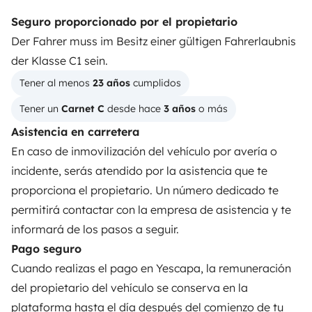
Las opiniones de nuestros usuarios
Seguro proporcionado por el propietario
Ayuda viajero
Der Fahrer muss im Besitz einer gültigen Fahrerlaubnis
der Klasse C1 sein.
Tener al menos 
23 años
 cumplidos
PROPIETARIOS
Tener un 
Carnet C
 desde hace 
3 años
 o más
Anunciar un vehículo
Asistencia en carretera
Contrato de alquiler
En caso de inmovilización del vehículo por avería o
incidente, serás atendido por la asistencia que te
Seguros de alquiler
proporciona el propietario. Un número dedicado te
Asistencias de alquiler
permitirá contactar con la empresa de asistencia y te
informará de los pasos a seguir.
Ayuda propietario
Pago seguro
Cuando realizas el pago en Yescapa, la remuneración
del propietario del vehículo se conserva en la
plataforma hasta el día después del comienzo de tu