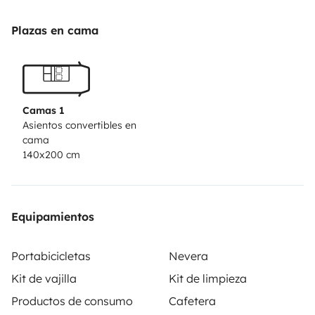
equipped with the latest technology and offers a
spacious interior. This Sprinter for 2 people is the
Plazas en cama
perfect choice for trips in Germany and Europe. Book
Viktor now and experience unforgettable journeys!
Camas 1
Asientos convertibles en
cama
140x200 cm
Equipamientos
Portabicicletas
Nevera
Kit de vajilla
Kit de limpieza
Productos de consumo
Cafetera