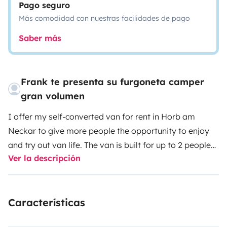
Pago seguro
Más comodidad con nuestras facilidades de pago
Saber más
Frank te presenta su furgoneta camper
gran volumen
I offer my self-converted van for rent in Horb am
Neckar to give more people the opportunity to enjoy
and try out van life. The van is built for up to 2 people
Ver la descripción
and can be used autonomously. Van rental in Horb am
Neckar allows you to make your travels more flexible
and comfortable. This Sprinter, named Viktor, is ideal
Características
for couples, friends, or families who want to experience
an adventure and enjoy the comfort of a van. It is