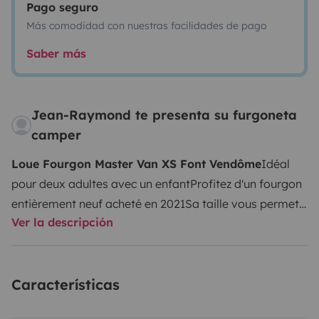
Pago seguro
Más comodidad con nuestras facilidades de pago
Saber más
Jean-Raymond te presenta su furgoneta
camper
Loue Fourgon Master Van XS Font Vendôme
Idéal
pour deux adultes avec un enfant
Profitez d'un fourgon
entièrement neuf acheté en 2021
Sa taille vous permet
Ver la descripción
de vous rendre partout à l'inverse d'un camping-car
Il
dispose d'un store et d'un porte vélos
La table peut se
mettre à l'extérieur
Il sera équipé au niveau vaisselle,
Características
casseroles, torchons, huile, vinaigre, sel, papier toilette,
etc...
Produit bleu pour cassette wc fourni
Une alèse est