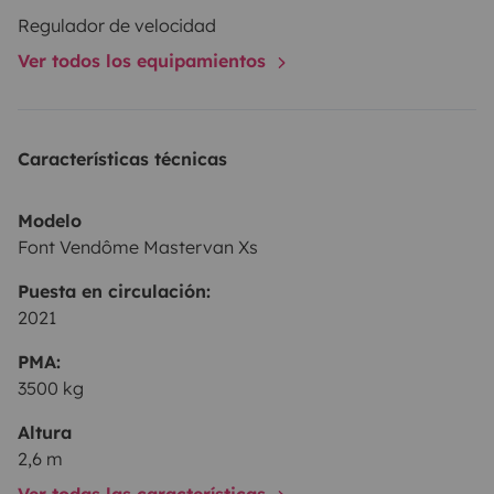
additionnel
Rangements
Jean-Raymond Ritter – 06 27
Regulador de velocidad
93 25 31
Ver todos los equipamientos
Características técnicas
Modelo
Font Vendôme Mastervan Xs
Puesta en circulación:
2021
PMA:
3500 kg
Altura
2,6 m
Ver todas las características