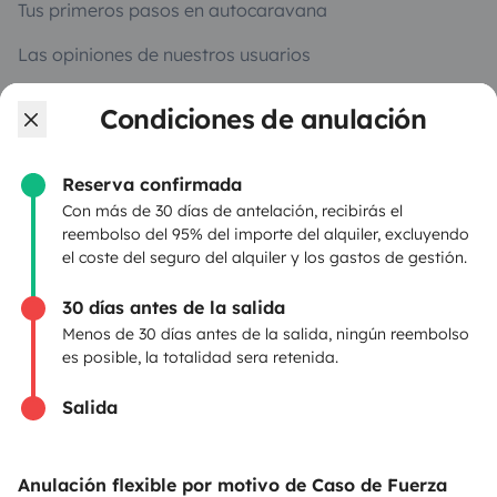
Tus primeros pasos en autocaravana
Las opiniones de nuestros usuarios
Ayuda viajero
Condiciones de anulación
Reserva confirmada
PROPIETARIOS
Con más de 30 días de antelación, recibirás el
reembolso del 95% del importe del alquiler, excluyendo
Anunciar un vehículo
el coste del seguro del alquiler y los gastos de gestión.
Contrato de alquiler
30 días antes de la salida
Seguros de alquiler
Menos de 30 días antes de la salida, ningún reembolso
es posible, la totalidad sera retenida.
Asistencias de alquiler
Salida
Ayuda propietario
Anulación flexible por motivo de Caso de Fuerza