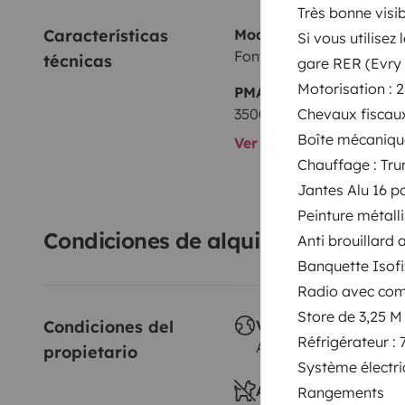
Très bonne visibi
Características 
Modelo
Si vous utilise
Font Vendôme Masterva
técnicas
gare RER (Evry 
Motorisation : 2.
PMA:
Chevaux fiscaux
3500 kg
Boîte mécaniqu
Ver todas las caracterí
Chauffage : Tr
Jantes Alu 16 p
Peinture métalli
Condiciones de alquiler
Anti brouillard 
Banquette Isof
Radio avec co
Store de 3,25 M
Condiciones del 
Viajes al extranjero
Réfrigérateur :
Autorizado
propietario
Système électri
Animales a bordo
Rangements