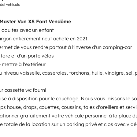
 del vehículo
eux minutes à pieds d'une gare
hevaux fiscaux : 8
Boîte
Master Van XS Font Vendôme
6 pouces
Peinture métallisée gris
 adultes avec un enfant
adio avec commande au
Camas 2
ourgon entièrement neuf acheté en 2021
Cama transversal
sion
Système électrique
1360x1910 cm
permet de vous rendre partout à l'inverse d'un camping-car
 93 25 31
store et d'un porte vélos
 mettre à l'extérieur
WC
u niveau vaisselle, casseroles, torchons, huile, vinaigre, sel, 
Nevera
ur cassette wc fourni
Kit de limpieza
ise à disposition pour le couchage. Nous vous laissons le so
Dirección asistida
s house, draps, couettes, coussins, taies d'oreillers et serv
stationner gratuitement votre véhicule personnel à la place 
entos
 totale de la location sur un parking privé et clos avec vid