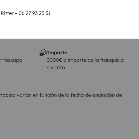
No autorizado
tter – 06 27 93 25 31
je
al
Importe
r Yescapa
2000€ o importe de la franquicia
suscrita
olso varían en función de la fecha de anulación de