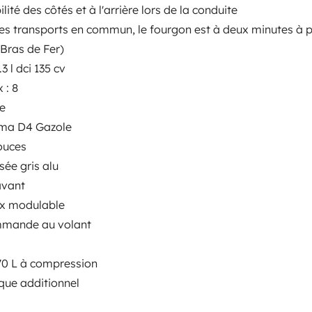
lité des côtés et à l'arrière lors de la conduite
Puesta en circulación:
z les transports en commun, le fourgon est à deux minutes à 
n Xs
2021
Bras de Fer)
3 l dci 135 cv
Altura
 : 8
2,6 m
e
sticas
uma D4 Gazole
ouces
sée gris alu
avant
ix modulable
mmande au volant
Carnet de conducir
 70 L à compression
Carnet B
que additionnel
Se permite fumar