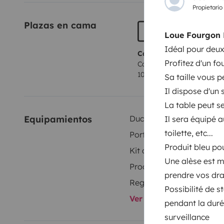
Propietario
utilisez les transports en commun, le fourgon est à d
Plazas en cama
RER (Evry Bras de Fer)
Motorisation : 2.3 l dci 135 cv
C
Loue Fourgon 
mécanique
Chauffage : Truma D4 Gazole
Jantes Alu 1
Idéal pour deux
alu
Anti brouillard avant
Banquette Isofix modulable
R
Camas 1
Profitez d'un f
Cama convertible salón
volant
Store de 3,25 M
Réfrigérateur : 70 L à compres
1060x1745 cm
Sa taille vous 
additionnel
Rangements
Jean-Raymond Ritter – 06 27
Il dispose d'un 
La table peut se
Equipamientos
Ducha interior
Il sera équipé a
toilette, etc...
Portabicicletas
Produit bleu po
Kit de vajilla
Une alèse est m
Productos de consumo
prendre vos drap
Regulador de velocidad
Possibilité de 
Ver todos los equipami
pendant la durée
surveillance