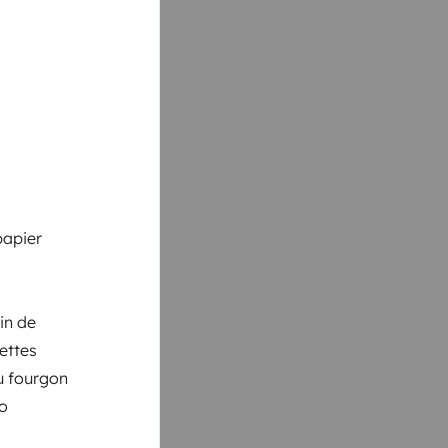
papier
in de
iettes
du fourgon
éo