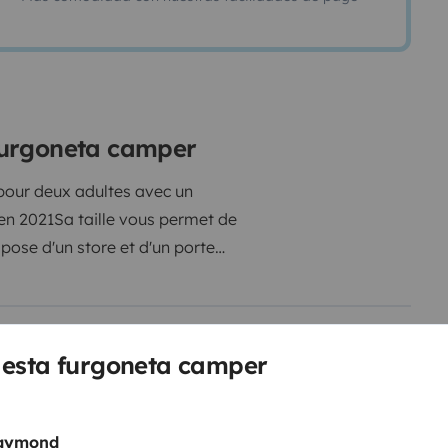
furgoneta camper
pour deux adultes avec un
 en 2021
Sa taille vous permet de
spose d'un store et d'un porte
pé au niveau vaisselle, casseroles,
uit bleu pour cassette wc
ge. Nous vous laissons le soin de
ies d'oreillers et
 esta furgoneta camper
e véhicule personnel à la place du
 parking privé et clos avec vidéo
aymond
re lors de la conduite
Si vous