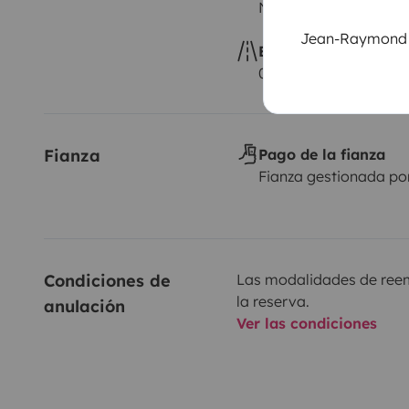
No autorizado
Jean-Raymond Ri
Exceso de kilometra
0,25 € por km adicion
Fianza
Pago de la fianza
Fianza gestionada po
Condiciones de 
Las modalidades de reemb
la reserva.
anulación
Ver las condiciones