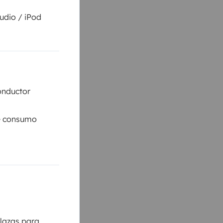
udio / iPod
onductor
e consumo
lazas para