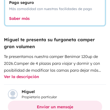
Pago seguro
Más comodidad con nuestras facilidades de pago
Saber más
Miguel te presenta su furgoneta camper
gran volumen
Te presentamos nuestra camper Benimar 120up de
2026.Camper de 4 plazas para viajar y dormir y con
posibilidad de modificar las camas para dejar más
Ver la descripción
espacio (se puede retirar la litera superior entera, dejar
solo una cama arriba, etc). Y si viajas con peques, uno
de los asientos traseros con Isofix.Baño con ducha y
Miguel
Propietario particular
agua caliente.Cocina totalmente equipada con hornilla
con dos fuegos de gas, fregadero y nevera. Vajilla y
Enviar un mensaje