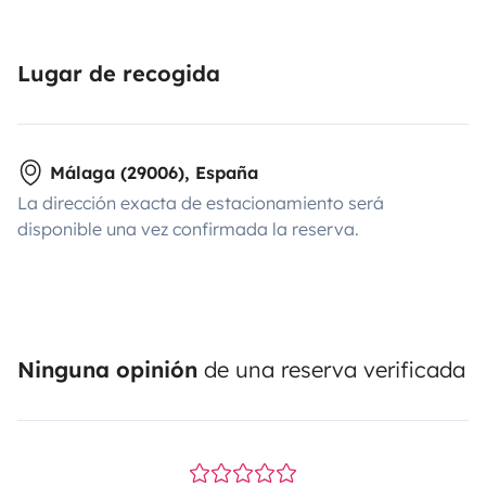
happy to arrange alternative times and locations when
possible.⸻🌍
Your adventure starts here
Whether
it’s a weekend escape or a longer road trip, this
Lugar de recogida
campervan gives you the freedom to travel at your
own pace — with all the comfort of home
Málaga (29006), España
La dirección exacta de estacionamiento será
disponible una vez confirmada la reserva.
Ninguna opinión
de una reserva verificada