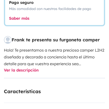
Pago seguro
Más comodidad con nuestras facilidades de pago
Saber más
Frank te presenta su furgoneta camper
Hola! Te presentamos a nuestra preciosa camper L2H2
diseñada y decorada a conciencia hasta el último
detalle para que vuestra experiencia sea
Ver la descripción
inolvidable.
.
Es perfecta para todo tipo de viajes:
ciudad
,
playa
o
montaña
(bajo consumo, fácil
conducción y gran capacidad de almacenamiento).
Características
Tiene 2 asientos delanteros giratorios, lo que permite
un gran espacio interior cómodo y confortable para los
viajeros.
.
Dispone de:
*
Iluminación LED interior.
*
Salón