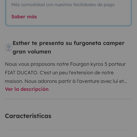
Más comodidad con nuestras facilidades de pago
Saber más
Esther te presenta su furgoneta camper
gran volumen
Nous vous proposons notre Fourgon kyros 5 porteur
FIAT DUCATO.
C'est un peu l'extension de notre
maison. Nous adorons partir à l'aventure avec lui et
Ver la descripción
notre 'tribu' 😊
4 places assises et 4 couchages
modulables .
Entièrement équipé, il est prêt à vous
accueillir.
Le contrat se fera via l'application
Características
Yescapa
.
Nous vous proposons notre fourgon
aménagé, familial.
Pour vous permettre de découvrir la
liberté de voyager autrement. Nouvelle découpe de