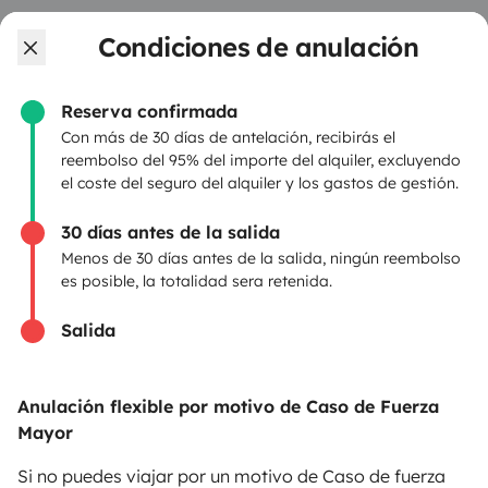
Ayuda viajero
Condiciones de anulación
Reserva confirmada
PROPIETARIOS
Con más de 30 días de antelación, recibirás el
reembolso del 95% del importe del alquiler, excluyendo
Anunciar un vehículo
el coste del seguro del alquiler y los gastos de gestión.
Contrato de alquiler
30 días antes de la salida
Seguros de alquiler
Menos de 30 días antes de la salida, ningún reembolso
es posible, la totalidad sera retenida.
Asistencias de alquiler
Salida
Ayuda propietario
Anulación flexible por motivo de Caso de Fuerza
Mayor
Medios de pago seguros
Pago en varios plazos
Si no puedes viajar por un motivo de Caso de fuerza