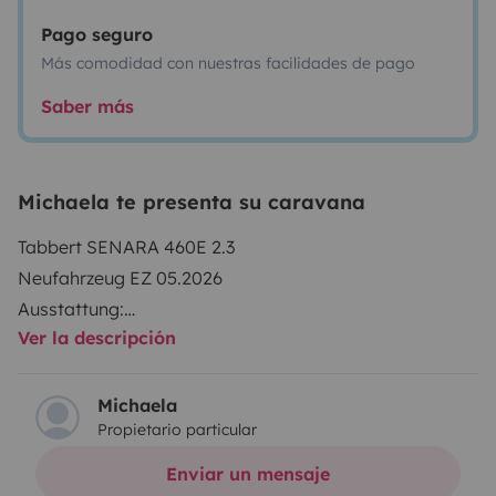
Pago seguro
Más comodidad con nuestras facilidades de pago
Saber más
Michaela te presenta su caravana
Tabbert SENARA 460E 2.3
Neufahrzeug EZ 05.2026
Ausstattung:
Ver la descripción
-Klima
-Markies
-Fahrradträger
Michaela
Propietario particular
-Garagenwagen links und rechts 80x80cm
-Aufbautüre Tabbert Premium
Enviar un mensaje
-Licht Paket