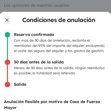
Las opiniones de nuestros usuarios
Ayuda viajero
Condiciones de anulación
Reserva confirmada
PROPIETARIOS
Con más de 30 días de antelación, recibirás el
reembolso del 95% del importe del alquiler, excluyendo
Anunciar un vehículo
el coste del seguro del alquiler y los gastos de gestión.
Contrato de alquiler
30 días antes de la salida
Seguros de alquiler
Menos de 30 días antes de la salida, ningún reembolso
es posible, la totalidad sera retenida.
Asistencias de alquiler
Salida
Ayuda propietario
Anulación flexible por motivo de Caso de Fuerza
Mayor