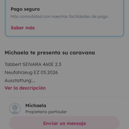
Pago seguro
Más comodidad con nuestras facilidades de pago
Saber más
Michaela te presenta su caravana
Tabbert SENARA 460E 2.3
Neufahrzeug EZ 05.2026
Ausstattung:
Ver la descripción
-Klima
-Markies
-Fahrradträger
Michaela
Propietario particular
-Garagenwagen links und rechts 80x80cm
-Aufbautüre Tabbert Premium
Enviar un mensaje
-Licht Paket