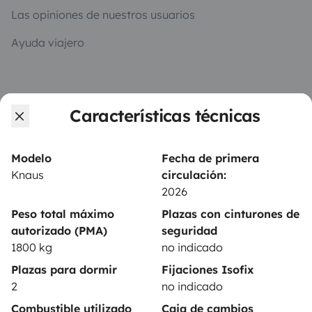
Las opiniones de nuestros usuarios
Ayuda viajero
PROPIETARIOS
Características técnicas
Anunciar un vehículo
Contrato de alquiler
Modelo
Fecha de primera
Knaus
circulación:
Seguros de alquiler
2026
Asistencias de alquiler
Peso total máximo
Plazas con cinturones de
autorizado (PMA)
seguridad
Ayuda propietario
1800 kg
no indicado
Plazas para dormir
Fijaciones Isofix
2
no indicado
Combustible utilizado
Caja de cambios