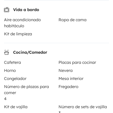
intermediario de confianza y propone una solución
llave en mano para unas vacaciones en total libertad y
Vida a bordo
seguridad.
Aire acondicionado
Ropa de cama
habitáculo
3.84/5 sobre 1170 opiniones de usuarios en Trusted
Shops
Kit de limpieza
Instagram
X
Pinterest
Facebook
Cocina/Comedor
Cafetera
Placas para cocinar
ALQUILER AUTOCARAVANAS
Horno
Nevera
Congelador
Mesa interior
¿Cómo funciona?
Número de plazas para
Fregadero
Alquilar una autocaravana
comer
4
Tus primeros pasos en autocaravana
Kit de vajilla
Número de sets de vajilla
Las opiniones de nuestros usuarios
3