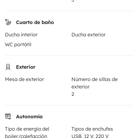
Ayuda viajero
Cuarto de baño
PROPIETARIOS
Ducha interior
Ducha exterior
WC portátil
Anunciar un vehículo
Contrato de alquiler
Exterior
Seguros de alquiler
Mesa de exterior
Número de sillas de
Asistencias de alquiler
exterior
2
Ayuda propietario
Autonomía
Tipo de energía del
Tipos de enchufes
Medios de pago seguros
Pago en varios plazos
boiler/calefacción
USB, 12 V, 220 V