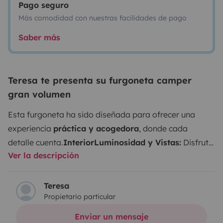
Pago seguro
Más comodidad con nuestras facilidades de pago
Saber más
Teresa te presenta su furgoneta camper
gran volumen
Esta furgoneta ha sido diseñada para ofrecer una
experiencia
práctica y acogedora
, donde cada
detalle cuenta.
Interior
Luminosidad y Vistas:
Disfruta
Ver la descripción
de una claridad excepcional gracias a sus tres
ventanas (incluyendo un ojo de buey) y su claraboya
gran formato.
Confort Climático:
Todas las aperturas
Teresa
Propietario particular
cuentan con
mosquiteras y oscurecedores
.
Descanso:
Incluimos ropa de cama y toallas de tacto suave para
Enviar un mensaje