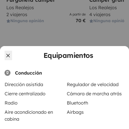
Los Realejos
Los Realejos
2 viajeros
4 viajeros
A partir de
70 €
Ninguna opinión
Ninguna opinión
Equipamientos
A partir de
Reservar
80 €
/día
Conducción
Dirección asistida
Regulador de velocidad
Cierre centralizado
Cámara de marcha atrás
Radio
Bluetooth
Yescapa es una plataforma que facilita y asegura el
Aire acondicionado en
Airbags
alquiler de autocaravanas y furgonetas campers entre
cabina
particulares. La plataforma tiene el papel de