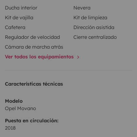
100 €
.
Servicios Extra
Conexión Global:
Mantente
Ducha interior
Nevera
conectado incluso en los lugares más remotos con
Kit de vajilla
Kit de limpieza
Starlink
(Internet satelital de alta velocidad) por
50
Cafetera
Dirección asistida
€/semana
.
Viaja con tu mejor amigo:
Aceptamos
mascotas (consultar condiciones) con un suplemento
Regulador de velocidad
Cierre centralizado
de limpieza de
50 €
.
Cámara de marcha atrás
Ver todos los equipamientos
Características técnicas
Modelo
Opel Movano
Puesta en circulación:
2018