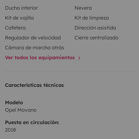
100 €
.
Servicios Extra
Conexión Global:
Mantente
Ducha interior
Nevera
conectado incluso en los lugares más remotos con
Kit de vajilla
Kit de limpieza
Starlink
(Internet satelital de alta velocidad) por
50
Cafetera
Dirección asistida
€/semana
.
Viaja con tu mejor amigo:
Aceptamos
mascotas (consultar condiciones) con un suplemento
Regulador de velocidad
Cierre centralizado
de limpieza de
50 €
.
Cámara de marcha atrás
Ver todos los equipamientos
Características técnicas
Modelo
Opel Movano
Puesta en circulación:
2018