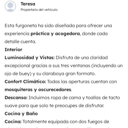
intermediario de confianza y propone una solución
Teresa
llave en mano para unas vacaciones en total libertad y
Propietario del vehículo
seguridad.
Esta furgoneta ha sido diseñada para ofrecer una
3.84/5 sobre 1170 opiniones de usuarios en Trusted
experiencia
práctica y acogedora
, donde cada
Shops
detalle cuenta.
Interior
Instagram
X
Pinterest
Facebook
Luminosidad y Vistas:
Disfruta de una claridad
excepcional gracias a sus tres ventanas (incluyendo un
ojo de buey) y su claraboya gran formato.
ALQUILER AUTOCARAVANAS
Confort Climático:
Todas las aperturas cuentan con
mosquiteras y oscurecedores
.
¿Cómo funciona?
Descanso:
Incluimos ropa de cama y toallas de tacto
Alquilar una autocaravana
suave para que solo te preocupes de disfrutar.
Cocina y Baño
Tus primeros pasos en autocaravana
Cocina:
Totalmente equipada con dos fuegos de
Las opiniones de nuestros usuarios