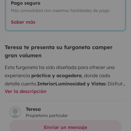
Pago seguro
Más comodidad con nuestras facilidades de pago
Saber más
Teresa te presenta su furgoneta camper
gran volumen
Esta furgoneta ha sido diseñada para ofrecer una
experiencia
práctica y acogedora
, donde cada
detalle cuenta.
Interior
Luminosidad y Vistas:
Disfruta
Ver la descripción
de una claridad excepcional gracias a sus tres
ventanas (incluyendo un ojo de buey) y su claraboya
gran formato.
Confort Climático:
Todas las aperturas
Teresa
Propietario particular
cuentan con
mosquiteras y oscurecedores
.
Descanso:
Incluimos ropa de cama y toallas de tacto suave para
Enviar un mensaje