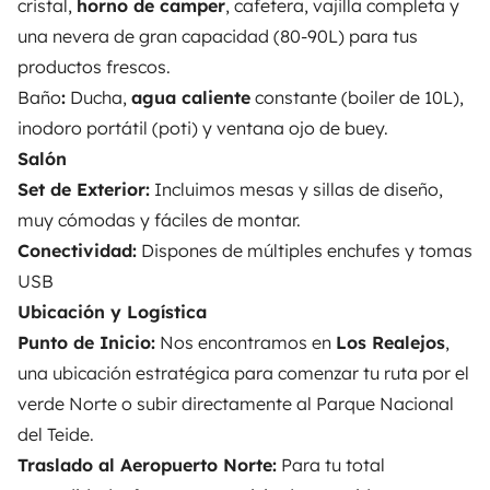
cristal,
horno de camper
, cafetera, vajilla completa y
Ayuda viajero
una nevera de gran capacidad (80-90L) para tus
productos frescos.
Baño
:
Ducha,
agua caliente
constante (boiler de 10L),
PROPIETARIOS
inodoro portátil (poti) y ventana ojo de buey.
Salón
Anunciar un vehículo
Set de Exterior:
Incluimos mesas y sillas de diseño,
Contrato de alquiler
muy cómodas y fáciles de montar.
Conectividad:
Dispones de múltiples enchufes y tomas
Seguros de alquiler
USB
Asistencias de alquiler
Ubicación y Logística
Punto de Inicio:
Nos encontramos en
Los Realejos
,
Ayuda propietario
una ubicación estratégica para comenzar tu ruta por el
verde Norte o subir directamente al Parque Nacional
del Teide.
Traslado al Aeropuerto Norte:
Para tu total
Medios de pago seguros
Pago en varios plazos