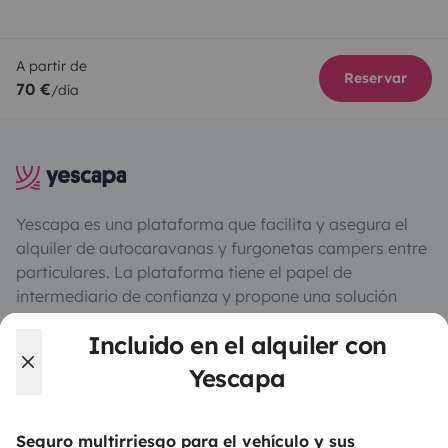
A partir de
Reservar
70 €
/día
Yescapa es una plataforma que facilita y asegura el
alquiler de autocaravanas y furgonetas campers entre
particulares. La plataforma tiene el papel de
intermediario de confianza y propone una solución
llave en mano para unas vacaciones en total libertad y
Incluido en el alquiler con
seguridad.
Yescapa
3.84/5 sobre 1170 opiniones de usuarios en Trusted
Shops
Seguro multirriesgo para el vehículo y sus