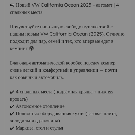
🚐 Новый VW California Ocean 2025 – автомат | 4
спальных места
Почувствуйте настоящую свободу путешествий с
нашим новым VW California Ocean (2025). Отлично
подходит для пар, семей и тех, кто впервые едет в
кемпинг 🌍
Благодаря автоматической коробке передач кемпер
очень лёгкий и комфортный в управлении — почти
как обычный автомобиль.
✔️ 4 спальных места (подъёмная крыша + нижняя
кровать)
✔️ Автономное отопление
✔️ Полностью оборудованная кухня (газовая плита,
холодильник, раковина)
✔️ Маркиза, стол и стулья