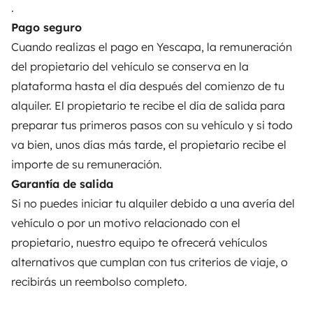
.
Contrato de alquiler
Pago seguro
Cuando realizas el pago en Yescapa, la remuneración
Seguros de alquiler
del propietario del vehículo se conserva en la
Asistencias de alquiler
plataforma hasta el día después del comienzo de tu
alquiler. El propietario te recibe el día de salida para
Ayuda propietario
preparar tus primeros pasos con su vehículo y si todo
va bien, unos días más tarde, el propietario recibe el
importe de su remuneración.
Garantía de salida
Medios de pago seguros
Pago en varios plazos
Si no puedes iniciar tu alquiler debido a una avería del
vehículo o por un motivo relacionado con el
Descargar en
Disponible en
propietario, nuestro equipo te ofrecerá vehículos
App Store
Google Play
alternativos que cumplan con tus criterios de viaje, o
recibirás un reembolso completo.