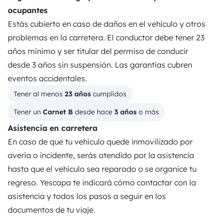
ocupantes
Instagram
X
Pinterest
Facebook
Estás cubierto en caso de daños en el vehículo y otros
problemas en la carretera. El conductor debe tener 23
años mínimo y ser titular del permiso de conducir
ALQUILER AUTOCARAVANAS
desde 3 años sin suspensión. Las garantías cubren
¿Cómo funciona?
eventos accidentales.
Tener al menos 
23 años
 cumplidos
Alquilar una autocaravana
Tener un 
Carnet B
 desde hace 
3 años
 o más
Tus primeros pasos en autocaravana
Asistencia en carretera
Las opiniones de nuestros usuarios
En caso de que tu vehículo quede inmovilizado por
avería o incidente, serás atendido por la asistencia
Ayuda viajero
hasta que el vehículo sea reparado o se organice tu
regreso. Yescapa te indicará cómo contactar con la
PROPIETARIOS
asistencia y todos los pasos a seguir en los
documentos de tu viaje.
Anunciar un vehículo