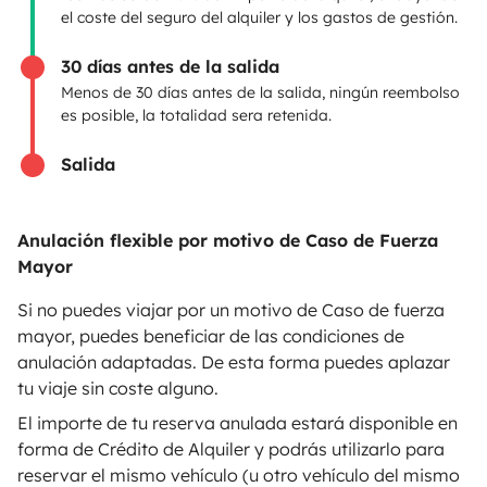
el coste del seguro del alquiler y los gastos de gestión.
Contrato de alquiler
30 días antes de la salida
Seguros de alquiler
Menos de 30 días antes de la salida, ningún reembolso
es posible, la totalidad sera retenida.
Asistencias de alquiler
Salida
Ayuda propietario
Anulación flexible por motivo de Caso de Fuerza
Mayor
Medios de pago seguros
Pago en varios plazos
Si no puedes viajar por un motivo de Caso de fuerza
mayor, puedes beneficiar de las condiciones de
anulación adaptadas. De esta forma puedes aplazar
Descargar en
Disponible en
tu viaje sin coste alguno.
App Store
Google Play
El importe de tu reserva anulada estará disponible en
forma de Crédito de Alquiler y podrás utilizarlo para
reservar el mismo vehículo (u otro vehículo del mismo