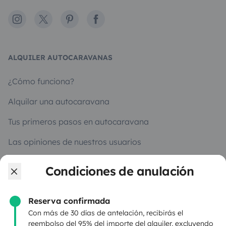
Instagram
X
Pinterest
Facebook
ALQUILER AUTOCARAVANAS
¿Cómo funciona?
Alquilar una autocaravana
Tus primeros pasos en autocaravana
Las opiniones de nuestros usuarios
Ayuda viajero
Condiciones de anulación
Reserva confirmada
PROPIETARIOS
Con más de 30 días de antelación, recibirás el
reembolso del 95% del importe del alquiler, excluyendo
Anunciar un vehículo