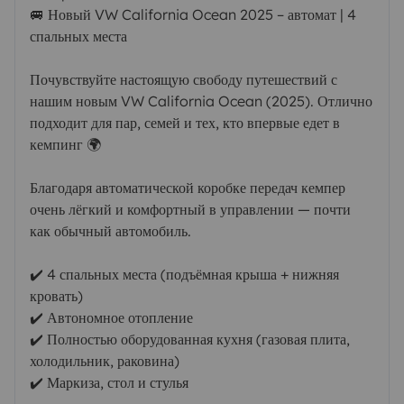
🚐 Новый VW California Ocean 2025 – автомат | 4
спальных места
Почувствуйте настоящую свободу путешествий с
нашим новым VW California Ocean (2025). Отлично
подходит для пар, семей и тех, кто впервые едет в
кемпинг 🌍
Благодаря автоматической коробке передач кемпер
очень лёгкий и комфортный в управлении — почти
как обычный автомобиль.
✔️ 4 спальных места (подъёмная крыша + нижняя
кровать)
✔️ Автономное отопление
✔️ Полностью оборудованная кухня (газовая плита,
холодильник, раковина)
✔️ Маркиза, стол и стулья