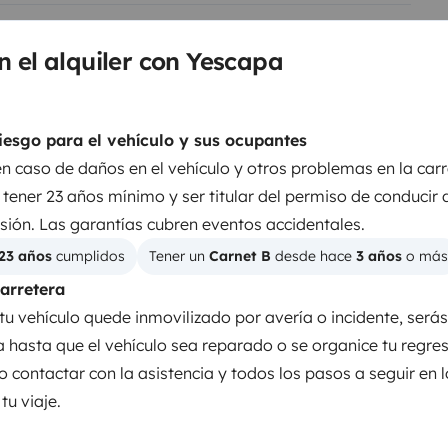
ruma Standheizug mit
ster sind mit Plissees und
n el alquiler con Yescapa
/ Träger für einen Roller Markise
lrichter für autarkes campen.
Camas 2
Cama francesa (acceso
en einer Pfanne und Gläser für
iesgo para el vehículo y sus ocupantes
lateral)
so nicht extra bestückt werden.
en caso de daños en el vehículo y otros problemas en la carr
140x200 cm
2 bequeme Klappstühle +
tener 23 años mínimo y ser titular del permiso de conducir 
einer Klapptisch, 2 Auffahrkeile
sión. Las garantías cubren eventos accidentales.
gskabel,Adapter Anschlüsse einer
23 años
 cumplidos
Tener un 
Carnet B
 desde hace 
3 años
 o más
WC
nen für einen geringen
carretera
Nevera
 Kaffeemaschiene für 2 Tassen
tu vehículo quede inmovilizado por avería o incidente, será
Productos de consumo
ddle 2
ia hasta que el vehículo sea reparado o se organice tu regre
Dirección asistida
er selbst mitzubringen.
o contactar con la asistencia y todos los pasos a seguir en 
en und Mitnehmen von Tieren
u viaje.
attet.
Das Wohnmobil kann zu
entos
0 Euro pro Tag Juni, Juli,