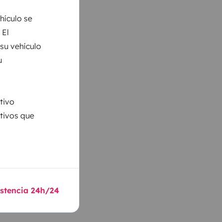
hículo se
 El
 su vehículo
u
tivo
ativos que
istencia 24h/24