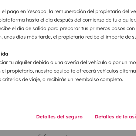
ber: 90 Euro pro Tag An-
 el pago en Yescapa, la remuneración del propietario del ve
 ist Vollkasko sowie
Puesta en circulación:
plataforma hasta el día después del comienzo de tu alquiler.
 2000€ pro Schadensfall, diese
t 130 ch.
2012
recibe el día de salida para preparar tus primeros pasos con
r (gegen Quittung) oder per
n, unos días más tarde, el propietario recibe el importe de s
Altura
 einwandfreier Rückgabe des
2,75 m
0km pro Tag inklusive, darüber
lida
sticas
0 € für eine vollständige
ciar tu alquiler debido a una avería del vehículo o por un mo
e Gasflaschen und einen gefüllten
 el propietario, nuestro equipo te ofrecerá vehículos altern
ägt 25 Jahre.
Bei Abholung:
• Das
 criterios de viaje, o recibirás un reembolso completo.
ann kostenlos bei uns geparkt
 gereinigt (innen) für euch
der Frischwassertank ist voll
Bei
sertank und die Chemietoilette
Carnet de conducir
Detalles del seguro
Detalles de la as
 gereinigt
• Bitte gebt das
Carnet B
 die folgenden Mieter auch
mich gerne kontaktieren