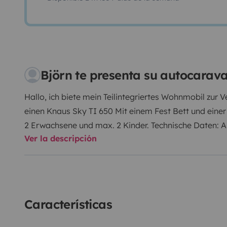
Björn te presenta su autocarav
Hallo, ich biete mein Teilintegriertes Wohnmobil zur 
einen Knaus Sky TI 650 Mit einem Fest Bett und einer
2 Erwachsene und max. 2 Kinder. Technische Daten: 
Ver la descripción
Schadstoffklasse - Euro5 / Umweltplakette - 4 (Grü
Gesamtgewicht - 3.500 kg 4 Schlafplätze optional /4 
Navigationssystem Radio DAB - mit Rückfahrkame
– 6990 mm / Breite – 2320 mm / Höhe – 2750 mm An
Anhängelast ungebremst - 750 kg ABS / ESP Ausstatt
Características
drehbar Klimaanlage vorne Automatische SAT-Anlage 
Gefrierkombi kann mit 230V,12Volt oder Gas betriebe