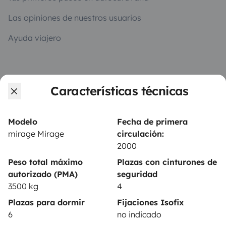
Las opiniones de nuestros usuarios
Ayuda viajero
PROPIETARIOS
Características técnicas
Anunciar un vehículo
Contrato de alquiler
Modelo
Fecha de primera
mirage Mirage
circulación:
Seguros de alquiler
2000
Asistencias de alquiler
Peso total máximo
Plazas con cinturones de
autorizado (PMA)
seguridad
Ayuda propietario
3500 kg
4
Plazas para dormir
Fijaciones Isofix
6
no indicado