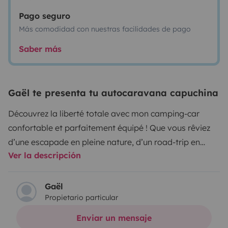
Pago seguro
Más comodidad con nuestras facilidades de pago
Saber más
Gaël te presenta tu autocaravana capuchina
Découvrez la liberté totale avec mon camping-car
confortable et parfaitement équipé ! Que vous rêviez
d’une escapade en pleine nature, d’un road-trip en
Ver la descripción
famille ou d’un week-end improvisé, ce véhicule vous
offre tout le confort d’une maison sur roues.
Profitez
d’un espace cuisine équipé d'un évier d'un four, un
Gaël
Propietario particular
micro-ondes, cafetière Tassimo, 3 feux gaz,
réfrigérateur, gaz 220v et 12v, chauffage à gaz ou
Enviar un mensaje
électrique et peut être utilisé à tout moment de la