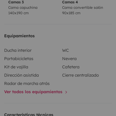
Camas 3
Camas 4
pneumatiques pour un confort de route, GPS spécial
Cama capuchina
Cama convertible salón
140x190 cm
90x185 cm
camping-car, il vous permettra d’explorer les plus
beaux paysages à votre rythme. Les départs et
arrivées se font uniquement les week-ends. Contactez-
Equipamientos
moi pour en savoir plus !
Ducha interior
WC
Portabicicletas
Nevera
Kit de vajilla
Cafetera
Dirección asistida
Cierre centralizado
Radar de marcha atrás
Ver todos los equipamientos
Características técnicas