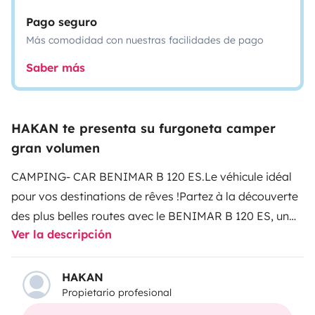
Pago seguro
Más comodidad con nuestras facilidades de pago
Saber más
HAKAN te presenta su furgoneta camper
gran volumen
CAMPING- CAR BENIMAR B 120 ES.
Le véhicule idéal
pour vos destinations de rêves !
Partez à la découverte
des plus belles routes avec le BENIMAR B 120 ES, un
Ver la descripción
camping-car spacieux, confortable et parfaitement
adapté aux familles ou aux groupes jusqu’à 4
personnes.
Options
4 couchages confortables : lits
HAKAN
Propietario profesional
superposés à l’arrière et canapé convertible.
Porte
vélos pour emporter 2 vélos en toute sécurité 35kg