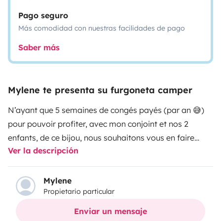
Pago seguro
Más comodidad con nuestras facilidades de pago
Saber más
Mylene te presenta su furgoneta camper
N’ayant que 5 semaines de congés payés (par an 😅)
pour pouvoir profiter, avec mon conjoint et nos 2
enfants, de ce bijou, nous souhaitons vous en faire
Ver la descripción
bénéficier !
Il nous apporte un incroyable confort aux périples
aventuriers qui marquent chaque année un peu plus
Mylene
Propietario particular
nos souvenirs et ceux de nos enfants !
Enviar un mensaje