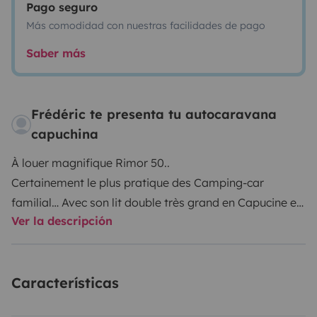
Pago seguro
Más comodidad con nuestras facilidades de pago
Saber más
Frédéric te presenta tu autocaravana
capuchina
À louer magnifique Rimor 50..
Certainement le plus pratique des Camping-car
familial… Avec son lit double très grand en Capucine et
Ver la descripción
ses quatre lits superposés de 90 sur 2,10 m fixe, rien n’a
bougé, rien à transformer son très grand salon pour six
personnes… Ces nombreux rangements… Forcément
Características
vont séduire les familles