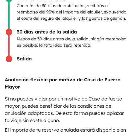
Con más de 30 días de antelación, recibirás el
reembolso del 95% del importe del alquiler, excluyendo
Anunciar un vehículo
el coste del seguro del alquiler y los gastos de gestión.
Contrato de alquiler
30 días antes de la salida
Seguros de alquiler
Menos de 30 días antes de la salida, ningún reembolso
es posible, la totalidad sera retenida.
Asistencias de alquiler
Salida
Ayuda propietario
Anulación flexible por motivo de Caso de Fuerza
Mayor
Medios de pago seguros
Pago en varios plazos
Si no puedes viajar por un motivo de Caso de fuerza
mayor, puedes beneficiar de las condiciones de
anulación adaptadas. De esta forma puedes aplazar
Descargar en
Disponible en
tu viaje sin coste alguno.
App Store
Google Play
El importe de tu reserva anulada estará disponible en