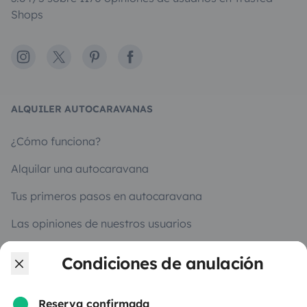
Shops
Instagram
X
Pinterest
Facebook
ALQUILER AUTOCARAVANAS
¿Cómo funciona?
Alquilar una autocaravana
Tus primeros pasos en autocaravana
Las opiniones de nuestros usuarios
Ayuda viajero
Condiciones de anulación
Reserva confirmada
PROPIETARIOS