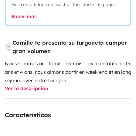
Más comodidad con nuestras facilidades de pago
Saber más
Camille te presenta su furgoneta camper
gran volumen
Nous sommes une famille nantaise, avec enfants de 15
ans et 4 ans, nous aimons partir en week end et en long
séjours avec notre fourgon !
Ver la descripción
il est lumineux, fonctionnel et en excellent état car nous
en prenons soin :)
Nous sommes contents de pouvoir en faire profiter
Características
pendant les temps où nous ne pouvons
malheureusement pas l utiliser.