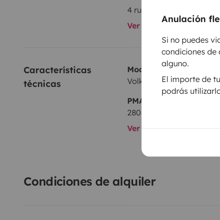
4 ruedas de tracción
Anulación fl
Ver todos los equipami
Si no puedes vi
condiciones de 
alguno.
Características 
Modelo
El importe de t
Volkswagen T5 1,9 l 102 c
técnicas
podrás utilizar
PMA:
2800 kg
Ver todas las caracterí
Condiciones de alquiler