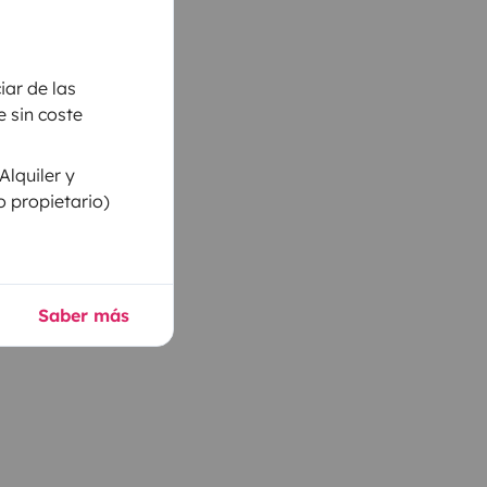
iar de las
 sin coste
Alquiler y
o propietario)
Saber más