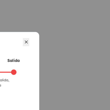
Salida
alida,
a