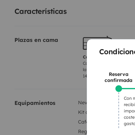
Características
Plazas en cama
Condicion
Camas 1
Cama francesa (acceso
lateral)
Reserva
140x195 cm
confirmada
Con m
Equipamientos
Nevera
recib
impor
Kit de limpieza
coste
Cafetera
gasto
Regulador de velocidad