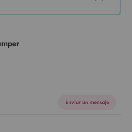
camper
Enviar un mensaje
ores portátiles 6 estantes de