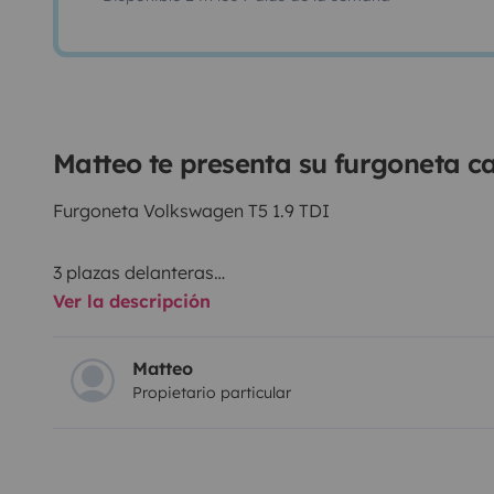
Matteo te presenta su furgoneta 
Furgoneta Volkswagen T5 1.9 TDI
3 plazas delanteras
Ver la descripción
cama doble (130 cm)
cocina exterior con hornillos de camping
ducha disponible
Matteo
Propietario particular
depósito de agua limpia de 30 l
batería secundaria para teléfonos móviles y ordenad
almacenamiento
sin baño dentro de la furgoneta