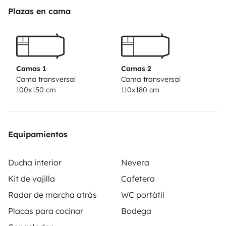
mesa y dos sillas
placa solar de 200w
tomas
Plazas en cama
usb
ventanas y claraboyas
muchas zonas de
store
Descubre todos los rincones de la isla, con esta
camper autosuficiente.
Opción de alquiler de tabla de
surf 🏄‍♂️
Para más información, no dudes en preguntar.
Camas 1
Camas 2
Cama transversal
Cama transversal
100x150 cm
110x180 cm
Equipamientos
Ducha interior
Nevera
Kit de vajilla
Cafetera
Radar de marcha atrás
WC portátil
Placas para cocinar
Bodega