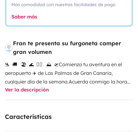
Más comodidad con nuestras facilidades de pago
Saber más
Fran te presenta su furgoneta camper
gran volumen
🛬 🚚 🏖 🌊 🏄‍♂️ ⛰️ 🛫
Comienza tu aventura en el
aeropuerto ✈️ de Las Palmas de Gran Canaria,
cualquier día de la semana.
Acuerda conmigo la hora
Ver la descripción
de llegada de tu avión y te la entregaré en el mismo
aeropuerto.
Esta casita caracol ideal para 3pax (2
adultos + 1niño) cuenta con:
cama de
Características
180x110cm...150x100cm
cuarto de baño
water
quimico
hornillo de 2 fogones
freadero
utensilios de
cocina
frigorífico de 50L
depósito aguas limpias 70L
kit