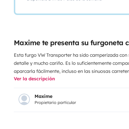
Maxime te presenta su furgoneta
Esta furgo VW Transporter ha sido camperizada con 
detalle y mucho cariño. Es lo suficientemente compa
aparcarla fácilmente, incluso en las sinuosas carrete
Ver la descripción
totalmente equipada para que cualquier rincón de la 
lugar cómodo donde pasar la noche.
Maxime
Propietario particular
Cuenta con un colchón de verdad y un amplio espac
disponible. No tendrás que montar una cama hecha d
debajo de los asientos cada vez que necesites algo.