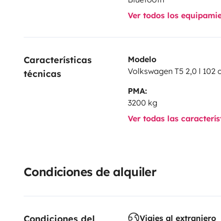
La recogida es posible en el centro de Palma o en cua
Ver todos los equipami
que conecta Palma con Sa Pobla.
Durante la recogida, nos tomaremos el tiempo necesa
explicarte cómo aprovechar al máximo tu tiempo en 
Características 
Modelo
Volkswagen T5 2,0 l 102 
técnicas
PMA:
3200 kg
Ver todas las caracterí
Condiciones de alquiler
Condiciones del 
Viajes al extranjero