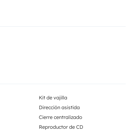
o
de la furgoneta
ma. Espacio suficiente para tu
Kit de vajilla
n cualquier época del año
Dirección asistida
Cierre centralizado
lquier cosa que coloques en el
Reproductor de CD
ntento de intrusión