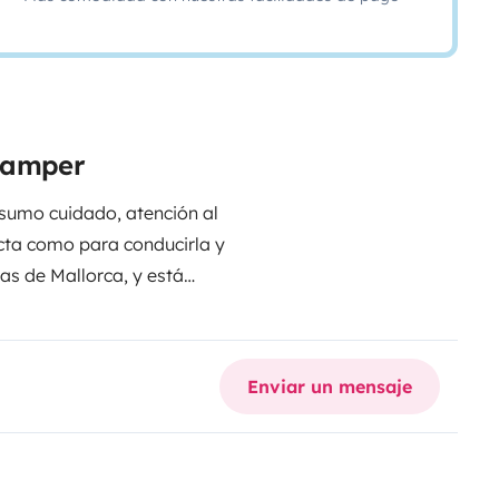
 camper
sumo cuidado, atención al
cta como para conducirla y
ras de Mallorca, y está
isla se pueda convertir en un
Enviar un mensaje
io de almacenamiento siempre
e cojines cada noche ni buscar