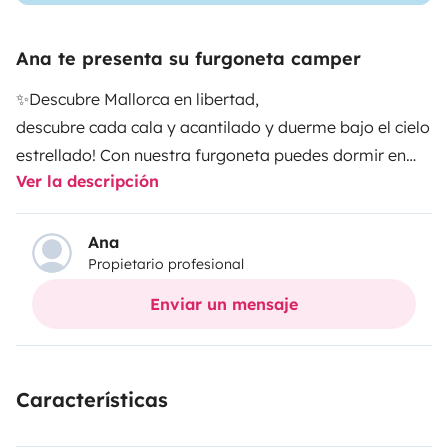
Ana te presenta su furgoneta camper
✨Descubre Mallorca en libertad,
descubre cada cala y acantilado y duerme bajo el cielo
estrellado! Con nuestra furgoneta puedes dormir en
Ver la descripción
cualquier lugar de la isla sin restricciones! Alquilamos
nuestra camper sencilla y acogedora, perfecta para
explorar la isla a tu ritmo y capturar momentos
Ana
Propietario profesional
mágicos. Somos de esta isla y podemos recomendarte
lugares insopitos, mágicos y salvajes ✨¡Reserva ahora
Enviar un mensaje
y vive la aventura!✨Posible entrega y recogida en el
aeropuerto con coste extra.
Características