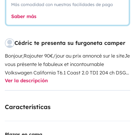
Más comodidad con nuestras facilidades de pago
Saber más
Cédric te presenta su furgoneta camper
Bonjour,
Rajouter 90€/jour au prix annoncé sur le site
Je
vous présente le fabuleux et incontournable
Volkswagen California T6.1 Coast 2.0 TDI 204 ch DSG
Ver la descripción
4motion, quasiment toutes options, en boîte
automatique. Idéal pour partir jusqu’à 4 personnes.
Prêt à partir avec chaises extérieures, store, eau (25
Características
litres d’autonomie) et électricité. Son gabarit (1,99m) lui
permet de passer sous les barrières et de se rendre au
cœur des lieux les plus insolites en sécurité tout en
restant en classe 1 sur l’autoroute. A l’intérieur: 4 places
Plazas en cama