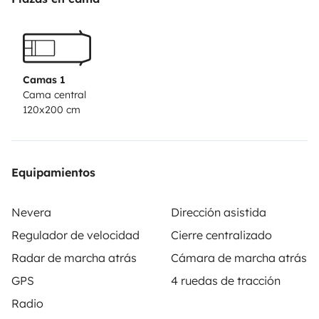
assises avec ceintures, et fixation ISOFIX pour la
banquette arrière, 2 lits deux personnes, toit relevable
électrique, sièges avant pivotants, table intérieure,
table extérieure, store extérieur, réfrigérateur de 42
Camas 1
litres, plaque de cuisson 2 feux au gaz, évier et douche
Cama central
120x200 cm
extérieure (eau froide). Location porte vélo 4 vélos sur
attelage possible. N’hésitez pas à m’écrire pour toutes
informations supplémentaires.
Equipamientos
Nevera
Dirección asistida
Regulador de velocidad
Cierre centralizado
Radar de marcha atrás
Cámara de marcha atrás
GPS
4 ruedas de tracción
Radio