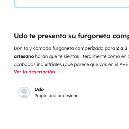
Udo te presenta su furgoneta cam
Bonita y cómoda furgoneta camperizada para
2 o 3
artesano
harán que te sientas literalmente como en 
acabados industriales (que parece que vas en el AVE)
Ver la descripción
claustrofóbicas. Desde que entras en esta furgo te d
que desprende, gracias a la
sensación de amplitu
d 
detalles.
La
cama fija
resulta muy cómoda si no quie
Udo
Propietario profesional
desmontándola cada día. Te permite que uno se qu
mientras el otro hace uso del salón para desayunar o
con un
amplio maletero
que te será muy útil si eres 
cuestas. No tendrás problema de espacio para guard
utensilios de escalada o el equipo completo de mesas