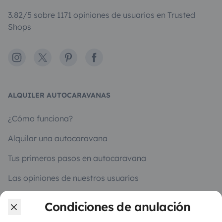
3.82/5 sobre 1171 opiniones de usuarios en Trusted
Shops
Instagram
X
Pinterest
Facebook
ALQUILER AUTOCARAVANAS
¿Cómo funciona?
Alquilar una autocaravana
Tus primeros pasos en autocaravana
Las opiniones de nuestros usuarios
Ayuda viajero
Condiciones de anulación