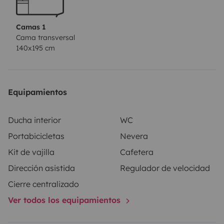
Alarmanlage WiPro III
- SOG-Toilette (verhindert
unangenehme Gerüche)
- Navi und Rückfahrkamera
Camas 1
auf großem Display
- Fahrradhalter auf der AHK für 2
Cama transversal
140x195 cm
E-Bikes
Equipamientos
Ducha interior
WC
Portabicicletas
Nevera
Kit de vajilla
Cafetera
Dirección asistida
Regulador de velocidad
Cierre centralizado
Ver todos los equipamientos