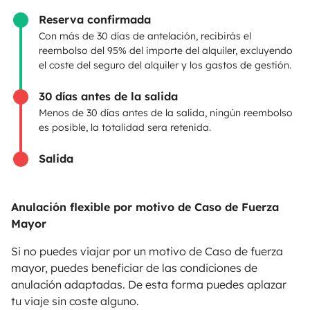
Reserva confirmada
PROPIETARIOS
Con más de 30 días de antelación, recibirás el
reembolso del 95% del importe del alquiler, excluyendo
Anunciar un vehículo
el coste del seguro del alquiler y los gastos de gestión.
Contrato de alquiler
30 días antes de la salida
Seguros de alquiler
Menos de 30 días antes de la salida, ningún reembolso
es posible, la totalidad sera retenida.
Asistencias de alquiler
Salida
Ayuda propietario
Anulación flexible por motivo de Caso de Fuerza
Mayor
Medios de pago seguros
Pago en varios plazos
Si no puedes viajar por un motivo de Caso de fuerza
mayor, puedes beneficiar de las condiciones de
anulación adaptadas. De esta forma puedes aplazar
Descargar en
Disponible en
tu viaje sin coste alguno.
App Store
Google Play