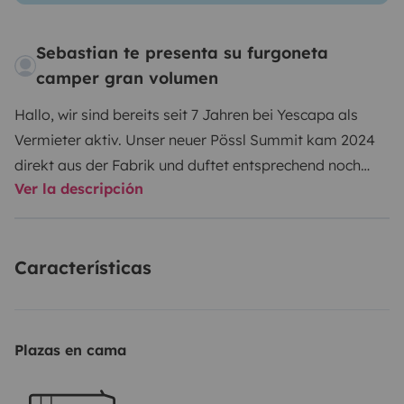
Sebastian te presenta su furgoneta
camper gran volumen
Hallo, wir sind bereits seit 7 Jahren bei Yescapa als
Vermieter aktiv. Unser neuer Pössl Summit kam 2024
direkt aus der Fabrik und duftet entsprechend noch
Ver la descripción
ziemlich neu :-) Er hat alles, was man zum bequemen
und sicheren Reisen. Der Fahrradträger auf der AHK ist
auch für zwei E-Bikes gemacht. Zum autarken Stehen
Características
ist auch alles da: Solarzellen, Alarmanlage, SOG-
Toilette usw. Natürlich ist alles an Bord, was fürs
Campen notwendig ist. Und das Schwenkbad ist total
genial, wenn sich das Bad in die Dusche verwandelt
Plazas en cama
und zurück in Sekunden.
Liste der Ausrüstung:
- Markise
(natürlich)
- 200W Solaranlage
- Professionelle