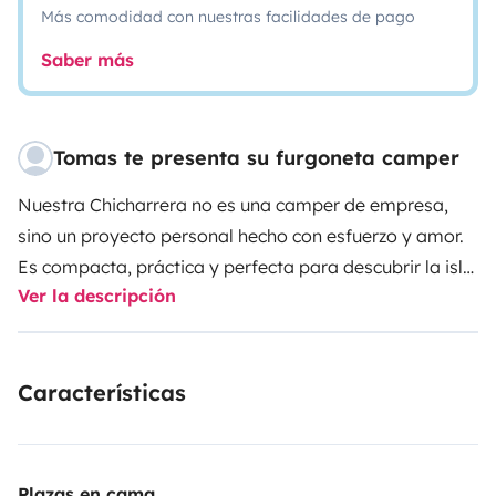
Más comodidad con nuestras facilidades de pago
Saber más
Tomas te presenta su furgoneta camper
Nuestra Chicharrera no es una camper de empresa,
sino un proyecto personal hecho con esfuerzo y amor.
Es compacta, práctica y perfecta para descubrir la isla
Ver la descripción
con mucho cariño. Gracias a la tienda bajo las estrellas
no te sentirás atrapado dentro de un vehículo!
🛏️ Cama
grande en el techo (130x200 cm) para dos personas.
🍳
Características
Cocina equipada con hornillo, cafetera, menaje y
básicos de cocina incluidos.
🚿 Ducha solar de 50L para
refrescarte en cualquier lugar.
🧊 Nevera de 35L, mesa y
sillas para disfrutar al aire libre.
🎵 Pantalla Bluetooth y
Plazas en cama