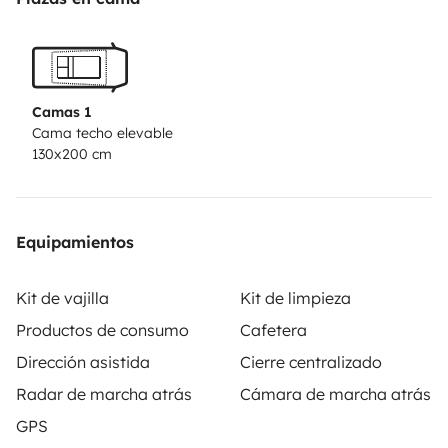
cámara trasera para un viaje cómodo.
🚗 Consumo
mínimo y conducción suave.
🔄️ Servicio de recogida y
devuelta en aeropuerto ’’no incluido’’
🥽 Equipamiento
de Snorkel ’’ no incluido’’
Visítanos en nuestra web
Camas 1
donde encontrarás toda la información, más
Cama techo elevable
130x200 cm
productos curiosidades de
Tenerife!
https://rentals.tralei.com/collections/all
https://
camper acogedora y lista para tu aventura en Tenerife.
🌊🌿✨ ¡Reserva ahora!
Equipamientos
Kit de vajilla
Kit de limpieza
Productos de consumo
Cafetera
Dirección asistida
Cierre centralizado
Radar de marcha atrás
Cámara de marcha atrás
GPS