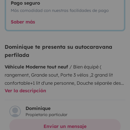
Pago seguro
Más comodidad con nuestras facilidades de pago
Saber más
Dominique te presenta su autocaravana
perfilada
Véhicule Moderne tout neuf
/ Bien équipé (
rangement, Grande sout, Porte 3 vélos ,2 grand lit
confortable+1 lit d'une personne, Douche séparée des
Ver la descripción
sanitaires, ECT.....) Véhicule 170 cv boite manuel 6
vitesse Caméra de recule et écran. Pas d'attelage
Dominique
Propietario particular
Enviar un mensaje