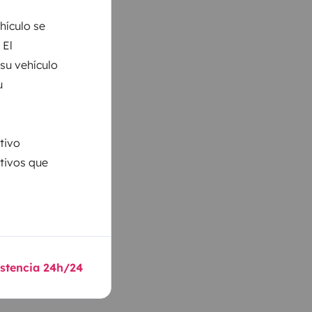
hículo se
 El
 su vehículo
u
tivo
ativos que
istencia 24h/24