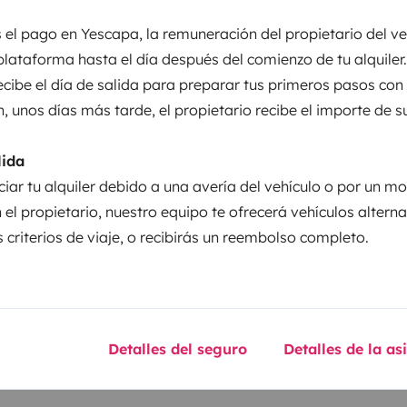
 el pago en Yescapa, la remuneración del propietario del ve
entos
plataforma hasta el día después del comienzo de tu alquiler.
recibe el día de salida para preparar tus primeros pasos con
n, unos días más tarde, el propietario recibe el importe de s
Puesta en circulación:
IR
2002
lida
ciar tu alquiler debido a una avería del vehículo o por un mo
Altura
3,2 m
 el propietario, nuestro equipo te ofrecerá vehículos altern
 criterios de viaje, o recibirás un reembolso completo.
sticas
Detalles del seguro
Detalles de la as