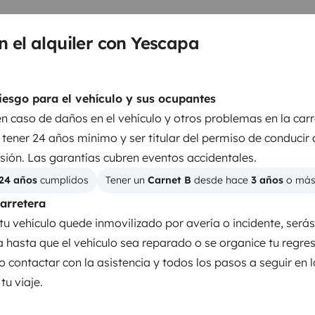
 corriente exterior 220v. Toldo
ucha independiente. Muchos
n el alquiler con Yescapa
te perfecta, 120.000 kms,
turbo recién reconstruido, ruedas
ire, aceite, combustible y
iesgo para el vehículo y sus ocupantes
en caso de daños en el vehículo y otros problemas en la carr
Camas 2
Camas 3
tener 24 años mínimo y ser titular del permiso de conducir
Cama convertible salón
Cama techo elevable
sión. Las garantías cubren eventos accidentales.
135x200 cm
150x200 cm
24 años
 cumplidos
Tener un 
Carnet B
 desde hace 
3 años
 o má
carretera
tu vehículo quede inmovilizado por avería o incidente, será
Portabicicletas
ia hasta que el vehículo sea reparado o se organice tu regre
Kit de vajilla
o contactar con la asistencia y todos los pasos a seguir en 
u viaje.
Dirección asistida
s
Radio