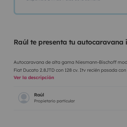
Raúl te presenta tu autocaravana 
Autocaravana de alta gama Niesmann-Bischoff mode
Fiat Ducato 2.8JTD con 128 cv. Itv recién pasada con
Ver la descripción
técnica ( obligatorio desde Noviembre 2022 ). Homol
Dirección asistida, aire acondicionado en cabina, cám
portabicis, nevera trivalente nueva, 3 fogones, frega
Raúl
Propietario particular
habitáculo, tomas corrientes, usb, etc. Asiento copiloto
luces generales e individuales, parasoles automático
boiler, calefacción y agua caliente, claraboyas, par
aislantes de gran grosor. Escalón eléctrico. 2 bomb