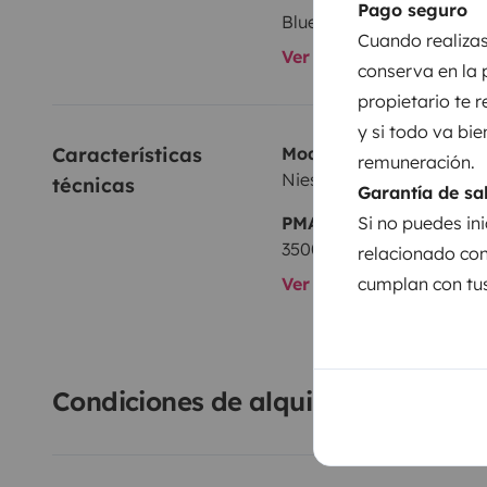
Pago seguro
Bluetooth
Cuando realizas
Ver todos los equipami
conserva en la 
propietario te 
y si todo va bie
Características 
Modelo
remuneración.
Niesmann+Bischoff FLA
técnicas
Garantía de sa
Si no puedes ini
PMA:
3500 kg
relacionado con
cumplan con tus
Ver todas las caracterí
Condiciones de alquiler