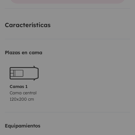
todas las comodidades, papel higiénico, servilletas,
geles y champús ecológicos, 2 bombonas de gas,
sabanas, manta, toallas y fregadero exterior.
Características
No dispone de instalación eléctrica, se ofrecen dos
baterías portátiles para cargar los dispositivos.
Plazas en cama
Camas 1
Cama central
120x200 cm
Equipamientos