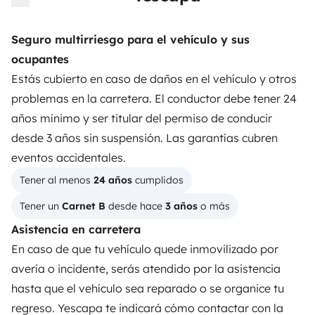
3.84/5 sobre 1170 opiniones de usuarios en Trusted
Shops
Seguro multirriesgo para el vehículo y sus
ocupantes
Instagram
X
Pinterest
Facebook
Estás cubierto en caso de daños en el vehículo y otros
problemas en la carretera. El conductor debe tener 24
años mínimo y ser titular del permiso de conducir
ALQUILER AUTOCARAVANAS
desde 3 años sin suspensión. Las garantías cubren
¿Cómo funciona?
eventos accidentales.
Tener al menos 
24 años
 cumplidos
Alquilar una autocaravana
Tener un 
Carnet B
 desde hace 
3 años
 o más
Tus primeros pasos en autocaravana
Asistencia en carretera
Las opiniones de nuestros usuarios
En caso de que tu vehículo quede inmovilizado por
avería o incidente, serás atendido por la asistencia
Ayuda viajero
hasta que el vehículo sea reparado o se organice tu
regreso. Yescapa te indicará cómo contactar con la