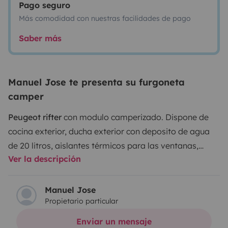
Pago seguro
Más comodidad con nuestras facilidades de pago
Saber más
Manuel Jose te presenta su furgoneta
camper
Peugeot rifter
con modulo camperizado. Dispone de
cocina exterior, ducha exterior con deposito de agua
de 20 litros, aislantes térmicos para las ventanas,
Ver la descripción
cortinas en ventanas laterales, utensilios de cocina
(cubertería, vasos, tasas, caldero, sartén, cafetera).
Mesa plegable, silla, mesas exterior, luces de
Manuel Jose
Propietario particular
decoración, bolsilleros en cristales traseros para
almacenaje y baño seco. El vehículo se entrega con
Enviar un mensaje