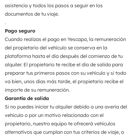
PROPIETARIOS
asistencia y todos los pasos a seguir en los
documentos de tu viaje.
Anunciar un vehículo
.
Contrato de alquiler
Pago seguro
Cuando realizas el pago en Yescapa, la remuneración
Seguros de alquiler
del propietario del vehículo se conserva en la
Asistencias de alquiler
plataforma hasta el día después del comienzo de tu
alquiler. El propietario te recibe el día de salida para
Ayuda propietario
preparar tus primeros pasos con su vehículo y si todo
va bien, unos días más tarde, el propietario recibe el
importe de su remuneración.
Garantía de salida
Medios de pago seguros
Pago en varios plazos
Si no puedes iniciar tu alquiler debido a una avería del
vehículo o por un motivo relacionado con el
Descargar en
Disponible en
propietario, nuestro equipo te ofrecerá vehículos
App Store
Google Play
alternativos que cumplan con tus criterios de viaje, o