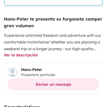
Hans-Peter te presenta su furgoneta camper
gran volumen
'Experience unlimited freedom and adventure with our
comfortable motorhome! Whether you are planning a
weekend trip or a longer journey - our high-quality
Ver la descripción
motorhome offers you everything you need for an
unforgettable vacation. Enjoy modern amenities,
plenty of storage space and a cozy atmosphere that
Hans-Peter
Propietario particular
makes your temporary mobile home perfect. Explore
the most beautiful places in Europe at your own pace
Enviar un mensaje
and discover the world with complete flexibility -
without compromises. Book your motorhome now and
start your next adventure!'