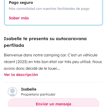
Pago seguro
Más comodidad con nuestras facilidades de pago
Saber más
Isabelle te presenta su autocaravana
perfilada
Bienvenue dans notre camping car. C’est un véhicule
récent (2023) en très bon état car très peu utilisé. Nous
avons donc décidé de le louer.
Ver la descripción
Trés facile à utiliser, boîte de vitesses automatique.
Très peu bruyant. Tout équipé avec TV et lecteur DVD.
Son plus porte-vélos (4).
Isabelle
Propietario particular
Enviar un mensaje