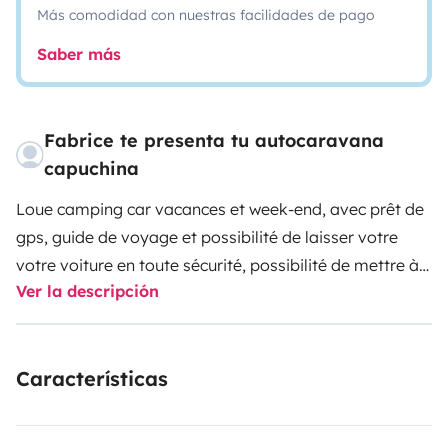
Más comodidad con nuestras facilidades de pago
Saber más
Fabrice te presenta tu autocaravana
capuchina
Loue camping car vacances et week-end, avec prêt de
gps, guide de voyage et possibilité de laisser votre
votre voiture en toute sécurité, possibilité de mettre à
Ver la descripción
disposition linge de lit (couette et housse de couette)
en supplément, véhicule adapté pour famille, 4
couchages permanents : 1 lit capucine 2 personnes et 2
Características
lits superposés*
Venir découvrir notre Bretagne
Caution intérieur : 1500 €
Caution extérieur : 2000 €