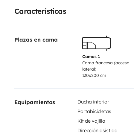
Un saludo! Y que tengáis felices viajes 😁
Características
Plazas en cama
Camas 1
Cama francesa (acceso
lateral)
130x200 cm
Equipamientos
Ducha interior
Portabicicletas
Kit de vajilla
Dirección asistida