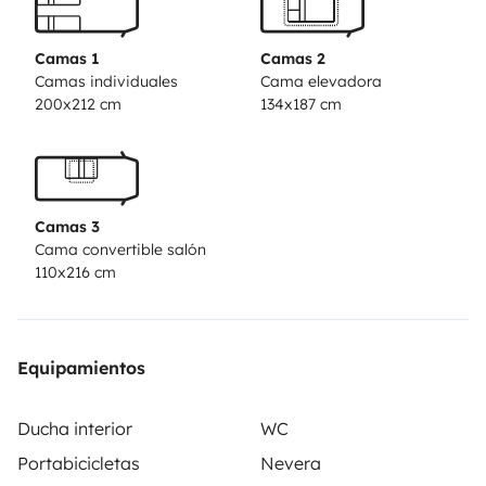
espace compact et luxueux. Doté de 5 places pour
voyager et 5 places pour dormir, il convient
Camas 1
Camas 2
parfaitement aux familles ou aux groupes d'amis en
Camas individuales
Cama elevadora
200x212 cm
134x187 cm
quête d'aventure.
À l'intérieur, vous découvrirez un
espace de vie lumineux et accueillant, équipé d'une
cuisine entièrement équipée comprenant un
réfrigérateur, une gazinière, un évier, un micro-ondes
Camas 3
(Option) et même un lave-vaisselle (Option), pour vous
Cama convertible salón
permettre de préparer de délicieux repas où que vous
110x216 cm
soyez.
La salle de bain complète avec douche, lavabo
et toilettes offre un confort optimal même en pleine
nature. Les lits confortables garantissent des nuits
Equipamientos
reposantes après des journées d'aventure.
Pour une
expérience de conduite en toute sécurité, notre
Ducha interior
WC
camping-car est équipé d'une caméra de recul, vous
Portabicicletas
Nevera
offrant une meilleure visibilité lors des manœuvres de