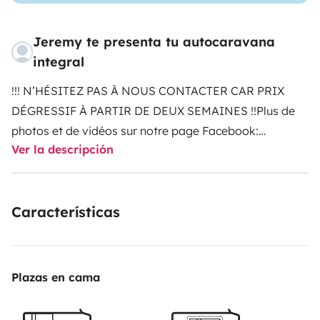
Jeremy te presenta tu autocaravana
integral
!!! N’HÉSITEZ PAS À NOUS CONTACTER CAR PRIX
DÉGRESSIF À PARTIR DE DEUX SEMAINES !!
Plus de
photos et de vidéos sur notre page Facebook:
Ver la descripción
https://www.facebook.com/profile.php?
id=61556452420893
Envie de voyage et de liberté ?
Vous rêvez de voyager en toute liberté, de découvrir de
Características
nouveaux horizons et de créer des souvenirs
inoubliables en famille ou entre amis ? Notre camping-
car Elnagh Magnum 530 Intégral est le compagnon
idéal pour concrétiser vos projets de voyage, offrant
Plazas en cama
confort et commodité où que vous alliez.
Le Elnagh
Magnum 530 Intégral allie confort et praticité dans un