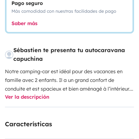
Pago seguro
Más comodidad con nuestras facilidades de pago
Saber más
Sébastien te presenta tu autocaravana
capuchina
Notre camping-car est idéal pour des vacances en
famille avec 2 enfants. Il a un grand confort de
conduite et est spacieux et bien aménagé à l’intérieur.
Ver la descripción
(Finition Laika) Il dispose d’un énorme coffre pouvant
acceuillir vélos électriques, bateau gonflable, padel
gonflable, ...
Características
Il y a une TV dans la chambre arrière et une TV pour les
enfants à l’avant (pendant la conduite) Les deux sont