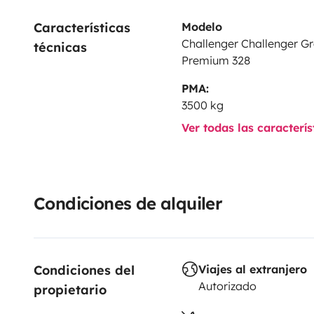
50 l intérieur.
Características 
Modelo
Les eaux grises doivent être vidangées, coût suppléme
Challenger Challenger Gr
técnicas
fait.
Premium 328
PMA:
C est parti pour l' aventure !
3500 kg
Ver todas las caracterí
Condiciones de alquiler
Condiciones del 
Viajes al extranjero
Autorizado
propietario