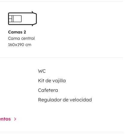
ises extérieures, et d un
rs en station de ski.
Camas 2
Cama central
160x190 cm
WC
ite ultimate 328, vous trouverez
Kit de vajilla
Cafetera
e parking gratuites.
Regulador de velocidad
entos
 euros / we
s facturons 130 euros l extérieur