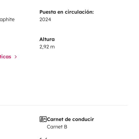
Puesta en circulación:
ntaire 30 euros si ce n est pas
aphite
2024
Altura
2,92 m
sticas
Carnet de conducir
Carnet B