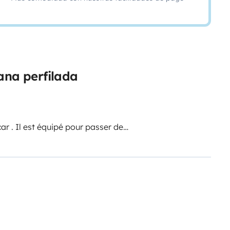
ana perfilada
r . Il est équipé pour passer de
 carré salon face à face, d une tv,
lon, sécurisé avec filets pour les
questions d hygiène nous ne
d , d une cuisinière 2 gaz et d