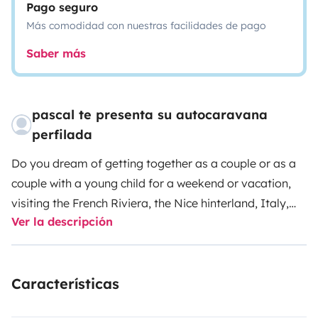
Pago seguro
Más comodidad con nuestras facilidades de pago
Saber más
pascal te presenta su autocaravana
perfilada
Do you dream of getting together as a couple or as a
couple with a young child for a weekend or vacation,
visiting the French Riviera, the Nice hinterland, Italy,
Ver la descripción
the Luberon, the Verdon...
We offer you our migratory
Florium LJG65. Its compact width of 2m23, length of
6m59 and height of 2m70 will make it a stress-free
Características
traveling companion.
The rear twin beds convertible
into a King size bed will allow you to enjoy your