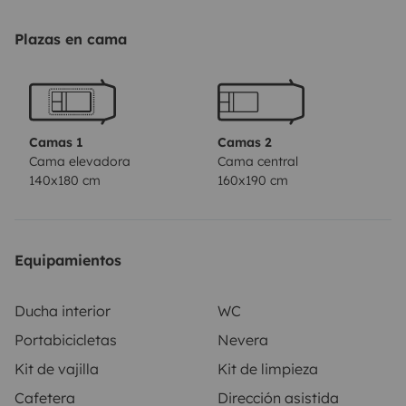
4 personas, puedes viajar con 4 adultos o 2 adultos y 2
niños. Tienes a tu disposición un televisor con conexión
Plazas en cama
a internet por si llueve; juegos al aire libre, direcciones
de lugares que nos encantaron y un portabicicletas
para tus salidas. Puedes traer tus propias sábanas y
toallas.\nY para tu tranquilidad, puedes dejar tu
Camas 1
Camas 2
vehículo estacionado de forma segura con nosotros 🍀.
Cama elevadora
Cama central
140x180 cm
160x190 cm
Esperamos tener noticias tuyas y conocerte 🌸\nPD:
País prohibido: ITALIA
Equipamientos
Ducha interior
WC
Portabicicletas
Nevera
Kit de vajilla
Kit de limpieza
Cafetera
Dirección asistida