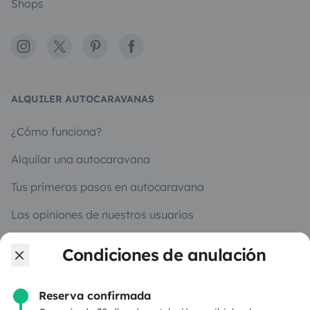
Shops
Instagram
X
Pinterest
Facebook
ALQUILER AUTOCARAVANAS
¿Cómo funciona?
Alquilar una autocaravana
Tus primeros pasos en autocaravana
Las opiniones de nuestros usuarios
Ayuda viajero
Condiciones de anulación
Reserva confirmada
PROPIETARIOS