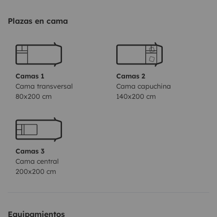
- Diesel, 165PS
- 2 Achsen
Plazas en cama
- Euro 6d, grüne Plakette
- Schaltgetriebe
- Tempomat
- Länge x Breite x Höhe - 7,47m x 2,34m x 3,06m
Camas 1
Camas 2
- 5 Schlafplätze
Cama transversal
Cama capuchina
80x200 cm
140x200 cm
- Dusche und WC separat (SOG Entlüftung)
Zusätzliche Ausstattungen:
- Renault-Chassis Paket (u.a. Armlehnen, Tempomat,
Camas 3
Hill-Start-Assist, Fahrerhaus Klimaanlage)
Cama central
- Design-Paket (Stoßstange in weiß, Fahrersitze in
200x200 cm
Wohnraumdesign)
- Großer Kühlschrank mit Gefrierfach
- Markise 4m
Equipamientos