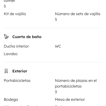
comer
Instagram
X
Pinterest
Facebook
5
Kit de vajilla
Número de sets de vajilla
ALQUILER AUTOCARAVANAS
5
¿Cómo funciona?
Cuarto de baño
Alquilar una autocaravana
Ducha interior
WC
Tus primeros pasos en autocaravana
Lavabo
Las opiniones de nuestros usuarios
Ayuda viajero
Exterior
Portabicicletas
Número de plazas en el
portabicicletas
PROPIETARIOS
3
Anunciar un vehículo
Bodega
Mesa de exterior