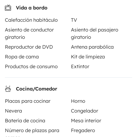
Vida a bordo
A partir de
Solicitud de alquiler
115 €
/día
Calefacción habitáculo
TV
Asiento de conductor
Asiento del pasajero
giratorio
giratorio
Reproductor de DVD
Antena parabólica
Ropa de cama
Kit de limpieza
Yescapa es una plataforma que facilita y asegura el
alquiler de autocaravanas y furgonetas campers entre
Productos de consumo
Extintor
particulares. La plataforma tiene el papel de
intermediario de confianza y propone una solución
llave en mano para unas vacaciones en total libertad y
Cocina/Comedor
seguridad.
Placas para cocinar
Horno
Nevera
Congelador
3.84/5 sobre 1170 opiniones de usuarios en Trusted
Shops
Batería de cocina
Mesa interior
Número de plazas para
Fregadero