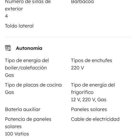
Número de sillas de
Barbacoa
Contrato de alquiler
exterior
Seguros de alquiler
4
Toldo lateral
Asistencias de alquiler
Ayuda propietario
Autonomía
Tipo de energía del
Tipos de enchufes
boiler/calefacción
220 V
Medios de pago seguros
Pago en varios plazos
Gas
Tipo de placas de cocina
Tipo de energía del
Gas
frigorífico
Descargar en
Disponible en
12 V, 220 V, Gas
App Store
Google Play
Batería auxiliar
Paneles solares
Potencia de paneles
Cable de electricidad
solares
Blog
Contáctanos
Empleo
CGU
100 Vatios