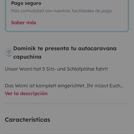
Pago seguro
Más comodidad con nuestras facilidades de pago
Saber más
Dominik te presenta tu autocaravana
capuchina
Unser Womi hat 5 Sitz- und Schlafplätze fahrt!
Das Womi ist komplett eingerichtet, Ihr müsst Euch
Ver la descripción
also um nichts weiter kümmern lediglich persönliche
Dinge, Bettzeug und Handtücher sind mit zubringen,
einsteigen, wohlfühlen und losfahren.
Características
- Womi ist auf Renault-Master-Basis