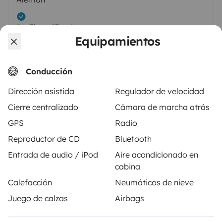
Perfil certificado
Equipamientos
Conducción
Dirección asistida
Regulador de velocidad
Cierre centralizado
Cámara de marcha atrás
GPS
Radio
Vehículos similares cerca de München
Reproductor de CD
Bluetooth
Entrada de audio / iPod
Aire acondicionado en
cabina
No hay vehículos similares a este anuncio.
Calefacción
Neumáticos de nieve
Juego de calzas
Airbags