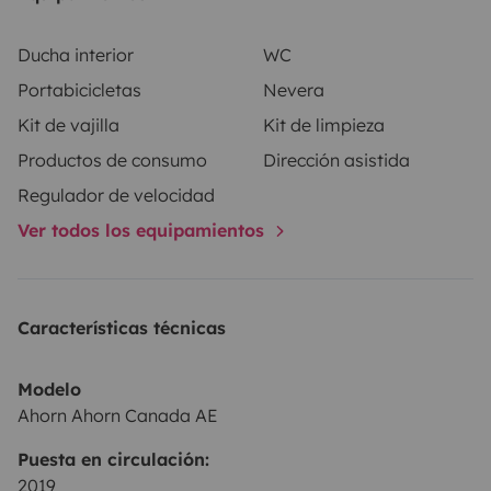
- Rückfahrkamera
- Insektenschutz und Verdunkelungsplissees an allen
Ducha interior
WC
Wohnraumfenstern, Dachluken
Portabicicletas
Nevera
und Eingangstür
Kit de vajilla
Kit de limpieza
- Heckstützen manuell
Productos de consumo
Dirección asistida
- Navigation- Alden TV mit 24' Bildschirm-
Sicherheitsbügel/Einstiegshilfe an Wohnraumtür-
Regulador de velocidad
Autark Lithium-Paket - Radträger für 3 Fahrräder (auch
Ver todos los equipamientos
für 2 E-Bikes geeignet)- Auffahrkeile - Warnschild
Radträger (für Italien und Spanien)- Verdunkelung bzw.
Sonnenschutz für Fahrerhaus (außen)-
Características técnicas
Schutzabdeckung für Fahrräder auf Träger- Gaswarner
Modelo
Ahorn Ahorn Canada AE
Unsere Service beinhaltet:• 1 x 11 kg. Gasflasche (auf
Puesta en circulación:
Wunsch 2stück)• Toilettenchemie
2019