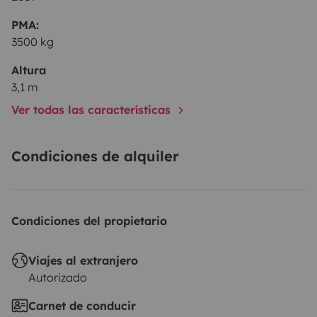
• ausführliche Einweisung des Fahrzeugs
• Kabeltrommel
PMA:
3500 kg
• Wasserschlauch
• Adapter
Altura
• Kehrbesen und Schippe
3,1 m
• Warnwesten
Ver todas las características
• Tisch & Stühle mit Auflagen
• Geschirr & Besteck
Condiciones de alquiler
• Auffahrkeile
Hubstützen hinten
Fahrradträger für drei Fahrräder
Condiciones del propietario
Viajes al extranjero
Autorizado
Carnet de conducir