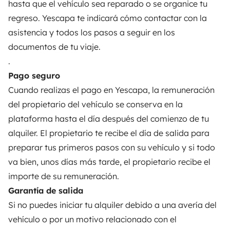
hasta que el vehículo sea reparado o se organice tu
regreso. Yescapa te indicará cómo contactar con la
PROPIETARIOS
asistencia y todos los pasos a seguir en los
documentos de tu viaje.
Anunciar un vehículo
.
Contrato de alquiler
Pago seguro
Cuando realizas el pago en Yescapa, la remuneración
Seguros de alquiler
del propietario del vehículo se conserva en la
Asistencias de alquiler
plataforma hasta el día después del comienzo de tu
alquiler. El propietario te recibe el día de salida para
Ayuda propietario
preparar tus primeros pasos con su vehículo y si todo
va bien, unos días más tarde, el propietario recibe el
importe de su remuneración.
Garantía de salida
Medios de pago seguros
Pago en varios plazos
Si no puedes iniciar tu alquiler debido a una avería del
vehículo o por un motivo relacionado con el