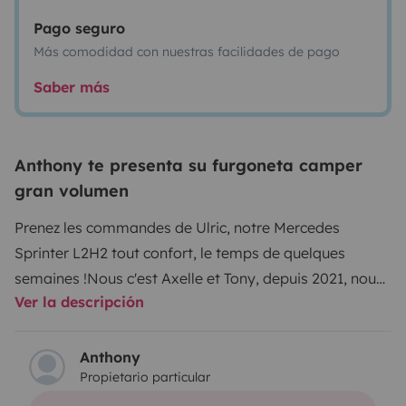
Pago seguro
Más comodidad con nuestras facilidades de pago
Saber más
Anthony te presenta su furgoneta camper
gran volumen
Prenez les commandes de Ulric, notre Mercedes
Sprinter L2H2 tout confort, le temps de quelques
semaines !
Nous c'est Axelle et Tony, depuis 2021, nous
Ver la descripción
avons quitté nos boulots respectifs afin d'aménager un
van et partir découvrir l'Europe avec Georges, notre
chien. Depuis 3 ans, nous avons parcouru plus de
Anthony
Propietario particular
40.000 km à bord de notre fourgon, Ulric de son petit
nom ! Du sud de l'Andalousie aux Fjords Norvégiens en