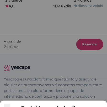
2 viajeros
2 viajeros
Ninguna opinión
4,8
109 €/día
A partir de
Reservar
71 €
/día
Yescapa es una plataforma que facilita y asegura el
alquiler de autocaravanas y furgonetas campers entre
particulares. La plataforma tiene el papel de
intermediario de confianza y propone una solución
llave en mano para unas vacaciones en total libertad y