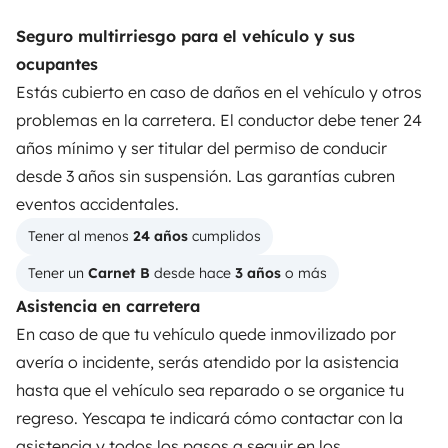
Shops
Seguro multirriesgo para el vehículo y sus
ocupantes
Instagram
X
Pinterest
Facebook
Estás cubierto en caso de daños en el vehículo y otros
problemas en la carretera. El conductor debe tener 24
años mínimo y ser titular del permiso de conducir
ALQUILER AUTOCARAVANAS
desde 3 años sin suspensión. Las garantías cubren
¿Cómo funciona?
eventos accidentales.
Tener al menos 
24 años
 cumplidos
Alquilar una autocaravana
Tener un 
Carnet B
 desde hace 
3 años
 o más
Tus primeros pasos en autocaravana
Asistencia en carretera
Las opiniones de nuestros usuarios
En caso de que tu vehículo quede inmovilizado por
avería o incidente, serás atendido por la asistencia
Ayuda viajero
hasta que el vehículo sea reparado o se organice tu
regreso. Yescapa te indicará cómo contactar con la
PROPIETARIOS
asistencia y todos los pasos a seguir en los