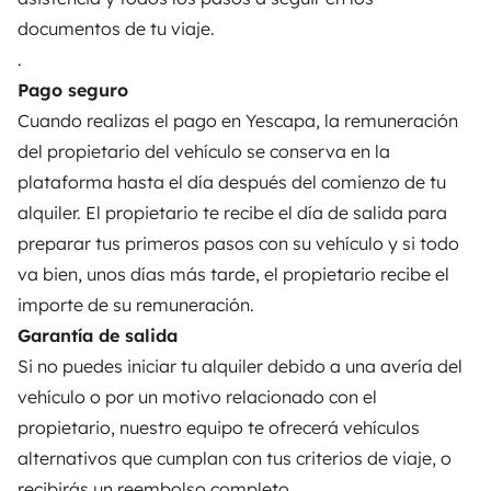
documentos de tu viaje.
Anunciar un vehículo
.
Contrato de alquiler
Pago seguro
Cuando realizas el pago en Yescapa, la remuneración
Seguros de alquiler
del propietario del vehículo se conserva en la
Asistencias de alquiler
plataforma hasta el día después del comienzo de tu
alquiler. El propietario te recibe el día de salida para
Ayuda propietario
preparar tus primeros pasos con su vehículo y si todo
va bien, unos días más tarde, el propietario recibe el
importe de su remuneración.
Garantía de salida
Medios de pago seguros
Pago en varios plazos
Si no puedes iniciar tu alquiler debido a una avería del
vehículo o por un motivo relacionado con el
Descargar en
Disponible en
propietario, nuestro equipo te ofrecerá vehículos
App Store
Google Play
alternativos que cumplan con tus criterios de viaje, o
recibirás un reembolso completo.