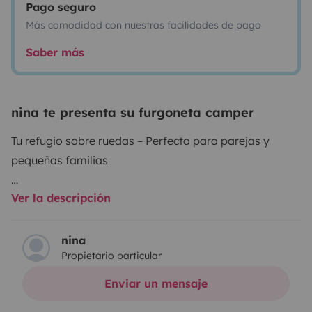
Pago seguro
Más comodidad con nuestras facilidades de pago
Saber más
nina te presenta su furgoneta camper
Tu refugio sobre ruedas – Perfecta para parejas y
pequeñas familias
Ver la descripción
Imagina despertar cada día con un paisaje diferente,
con el sonido del mar o entre montañas volcánicas… En
nuestra camper acogedora y hecha a mano con mucho
nina
Propietario particular
mimo, puedes vivir la isla de Tenerife a tu ritmo, con
libertad, comodidad y todo lo que necesitas para una
Enviar un mensaje
aventura inolvidable. Es ideal para parejas o para