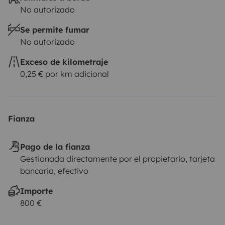
Tenerife: a tu ritmo, con libertad, con alma. Y nosotros
No autorizado
te damos todo para que solo te preocupes de disfrutar.
Se permite fumar
No autorizado
Visita nuestra pagina web www.camplifetenerife.com
Exceso de kilometraje
0,25 € por km adicional
Fianza
Pago de la fianza
Gestionada directamente por el propietario, tarjeta
bancaria, efectivo
Importe
800 €