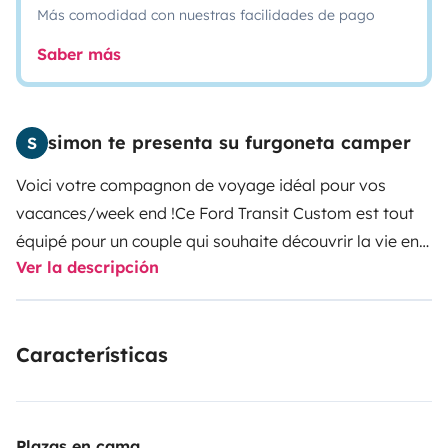
Más comodidad con nuestras facilidades de pago
Saber más
simon te presenta su furgoneta camper
S
Voici votre compagnon de voyage idéal pour vos
vacances/week end !
Ce Ford Transit Custom est tout
équipé pour un couple qui souhaite découvrir la vie en
Ver la descripción
van. Son petit gabarit lui permet de se faufiler partout
(Hauteur 2,01m), et de rester discret dans tout les
endroits ou vous stationnerez pour la nuit.
Equipé d'un
Características
lit Bultex haute densité (120x188cm), convertible en
dinette vous passerai des nuits en nature tout confort.
Il possèdes de larges coffres pour disposer vous
affaires. Le frigo alimenté par les panneaux solaires et
Plazas en cama