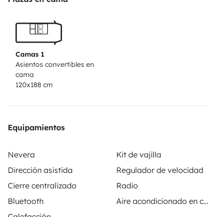
la batterie auxiliaire vous garantissent une
indépendance énergétique de plusieurs jours.
Avec le
matériel de cuisine complet et de camping (table + 2
chaises + réchauds 2 feux) vous cuisinerez comme a la
Camas 1
maison.
Nous disposons aussi d'une douche solaire
Asientos convertibles en
cama
Decathlon de 10L que nous pouvons vous fournir sur
120x188 cm
demande.
Draps de matelas fournis, prévoir couettes
ou sac de couchages.
Equipamientos
Nevera
Kit de vajilla
Dirección asistida
Regulador de velocidad
Cierre centralizado
Radio
Bluetooth
Aire acondicionado en cabina
Calefacción