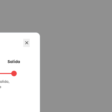
Salida
alida,
a