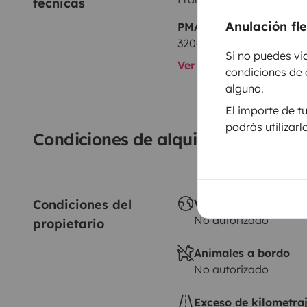
técnicas
Anulación fl
PMA:
3200 kg
Si no puedes vi
Ver todas las caracterí
condiciones de 
alguno.
El importe de t
podrás utilizar
Condiciones de alquiler
Condiciones del 
Viajes al extranjero
No autorizado
propietario
Animales a bordo
No autorizado
Exceso de kilometra