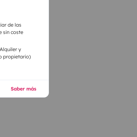
iar de las
 sin coste
Alquiler y
o propietario)
Saber más