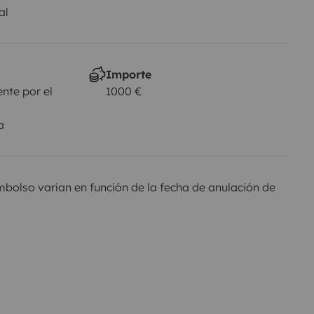
al
Importe
nte por el
1000 €
a
olso varían en función de la fecha de anulación de