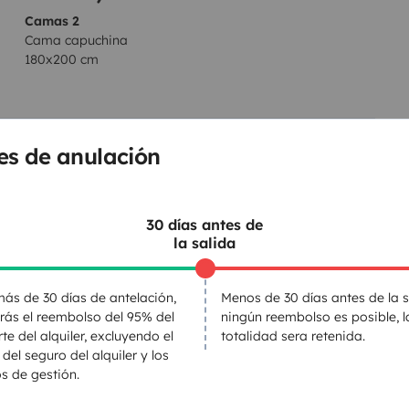
Camas 2
Cama capuchina
180x200 cm
es de anulación
WC
Nevera
Dirección asistida
30 días antes de
la salida
s
Radio
ás de 30 días de antelación,
Menos de 30 días antes de la s
entos
irás el reembolso del 95% del
ningún reembolso es posible, l
te del alquiler, excluyendo el
totalidad sera retenida.
 del seguro del alquiler y los
s de gestión.
Puesta en circulación:
1995