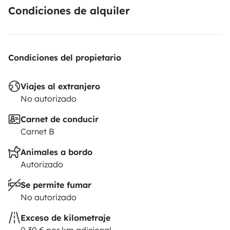
Übersetzt mit DeepL (https://www.deepl.com/app/?
Condiciones de alquiler
utm_source=ios&utm_medium=app&utm_campaign=sha
translation
Condiciones del propietario
Viajes al extranjero
No autorizado
Carnet de conducir
Carnet B
Animales a bordo
Autorizado
Se permite fumar
No autorizado
Exceso de kilometraje
0,30 € por km adicional