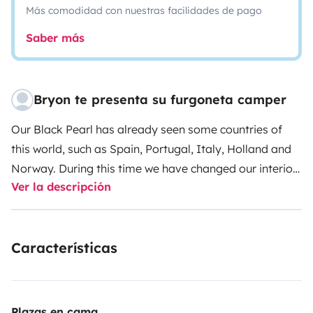
Más comodidad con nuestras facilidades de pago
Saber más
Bryon te presenta su furgoneta camper
Our Black Pearl has already seen some countries of
this world, such as Spain, Portugal, Italy, Holland and
Norway. During this time we have changed our interior
Ver la descripción
again and again in order to use the space even more
efficiently and to be able to travel comfortably even in
bad weather and extreme cold. We are quite proud of
Características
the final result, which is why we also ask you to treat
our ship with much appreciation. BUT: you may and
should live in this car - you don\'t have to be afraid
that something will break as soon as you take it in your
Plazas en cama