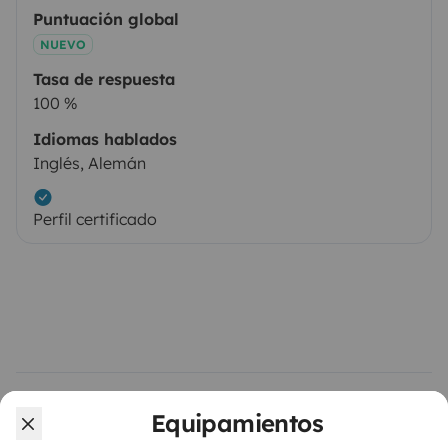
Puntuación global
NUEVO
Tasa de respuesta
100 %
Idiomas hablados
Inglés, Alemán
Perfil certificado
Equipamientos
Vehículos similares cerca de Wiesenbach