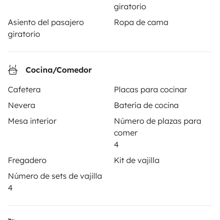
llave en mano para unas vacaciones en total libertad y
giratorio
seguridad.
Asiento del pasajero
Ropa de cama
giratorio
3.88/5 sobre 1170 opiniones de usuarios en Trusted
Shops
Cocina/Comedor
Instagram
X
Pinterest
Facebook
Cafetera
Placas para cocinar
Nevera
Batería de cocina
ALQUILER AUTOCARAVANAS
Mesa interior
Número de plazas para
comer
¿Cómo funciona?
4
Fregadero
Kit de vajilla
Alquilar una autocaravana
Número de sets de vajilla
Tus primeros pasos en autocaravana
4
Las opiniones de nuestros usuarios