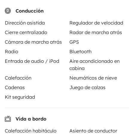
Conducción
No hay vehículos similares a este anuncio.
Dirección asistida
Regulador de velocidad
Cierre centralizado
Radar de marcha atrás
Cámara de marcha atrás
GPS
Radio
Bluetooth
A partir de
Entrada de audio / iPod
Aire acondicionado en
Solicitud de alquiler
85 €
/día
cabina
Calefacción
Neumáticos de nieve
Cadenas
Juego de calzas
Kit seguridad
Yescapa es una plataforma que facilita y asegura el
alquiler de autocaravanas y furgonetas campers entre
Vida a bordo
particulares. La plataforma tiene el papel de
intermediario de confianza y propone una solución
Calefacción habitáculo
Asiento de conductor