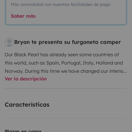
Más comodidad con nuestras facilidades de pago
Saber más
Bryon te presenta su furgoneta camper
Our Black Pearl has already seen some countries of
this world, such as Spain, Portugal, Italy, Holland and
Norway. During this time we have changed our interior
Ver la descripción
again and again in order to use the space even more
efficiently and to be able to travel comfortably even in
bad weather and extreme cold. We are quite proud of
Características
the final result, which is why we also ask you to treat
our ship with much appreciation. BUT: you may and
should live in this car - you don\'t have to be afraid
that something will break as soon as you take it in your
Plazas en cama