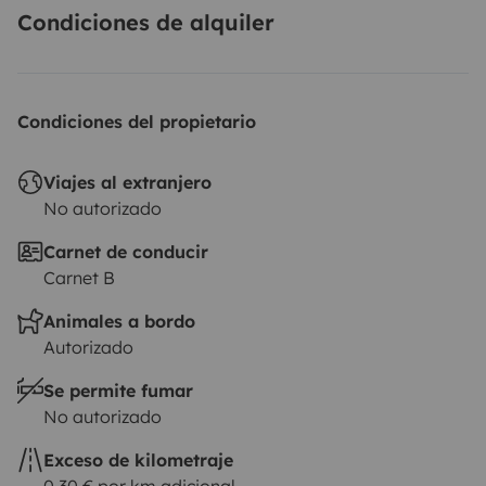
Übersetzt mit DeepL (https://www.deepl.com/app/?
Condiciones de alquiler
utm_source=ios&utm_medium=app&utm_campaign=sha
translation
Condiciones del propietario
Viajes al extranjero
No autorizado
Carnet de conducir
Carnet B
Animales a bordo
Autorizado
Se permite fumar
No autorizado
Exceso de kilometraje
0,30 € por km adicional