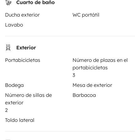
Ayuda viajero
Cuarto de baño
Ducha exterior
WC portátil
Lavabo
PROPIETARIOS
Anunciar un vehículo
Exterior
Contrato de alquiler
Portabicicletas
Número de plazas en el
Seguros de alquiler
portabicicletas
3
Asistencias de alquiler
Bodega
Mesa de exterior
Ayuda propietario
Número de sillas de
Barbacoa
exterior
2
Toldo lateral
Medios de pago seguros
Pago en varios plazos