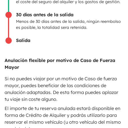
el coste del seguro del alquiler y los gastos de gestión.
Contrato de alquiler
30 días antes de la salida
Seguros de alquiler
Menos de 30 días antes de la salida, ningún reembolso
es posible, la totalidad sera retenida.
Asistencias de alquiler
Salida
Ayuda propietario
Anulación flexible por motivo de Caso de Fuerza
Mayor
Medios de pago seguros
Pago en varios plazos
Si no puedes viajar por un motivo de Caso de fuerza
mayor, puedes beneficiar de las condiciones de
anulación adaptadas. De esta forma puedes aplazar
Descargar en
Disponible en
tu viaje sin coste alguno.
App Store
Google Play
El importe de tu reserva anulada estará disponible en
forma de Crédito de Alquiler y podrás utilizarlo para
reservar el mismo vehículo (u otro vehículo del mismo