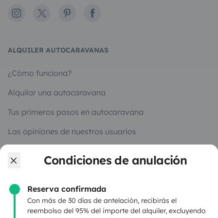
Instagram
X
Pinterest
Facebook
ALQUILER AUTOCARAVANAS
¿Cómo funciona?
Alquilar una autocaravana
Tus primeros pasos en autocaravana
Las opiniones de nuestros usuarios
Ayuda viajero
Condiciones de anulación
Reserva confirmada
PROPIETARIOS
Con más de 30 días de antelación, recibirás el
reembolso del 95% del importe del alquiler, excluyendo
Anunciar un vehículo