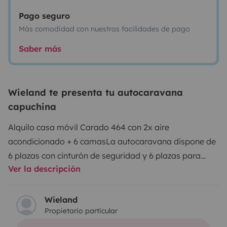
Pago seguro
Más comodidad con nuestras facilidades de pago
Saber más
Wieland te presenta tu autocaravana
capuchina
Alquilo casa móvil Carado 464 con 2x aire
acondicionado + 6 camas
La autocaravana dispone de
6 plazas con cinturón de seguridad y 6 plazas para
Ver la descripción
dormir.
Mobiliario:
- Estufa de 3 fuegos.
- Frigorífico
Trethford de 167 l con congelador de 29 l
- Cocina con
fregadero
- Horno
- Gabinetes con iluminación LED
- Aire
Wieland
Propietario particular
acondicionado en la cabina.
- Aire acondicionado en el
salón.
- Ducha interior
- Inodoro con cassette
- baño