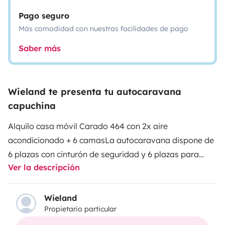
Pago seguro
Más comodidad con nuestras facilidades de pago
Saber más
Wieland te presenta tu autocaravana
capuchina
Alquilo casa móvil Carado 464 con 2x aire
acondicionado + 6 camas
La autocaravana dispone de
6 plazas con cinturón de seguridad y 6 plazas para
Ver la descripción
dormir.
Mobiliario:
- Estufa de 3 fuegos.
- Frigorífico
Trethford de 167 l con congelador de 29 l
- Cocina con
fregadero
- Horno
- Gabinetes con iluminación LED
- Aire
Wieland
Propietario particular
acondicionado en la cabina.
- Aire acondicionado en el
salón.
- Ducha interior
- Inodoro con cassette
- baño